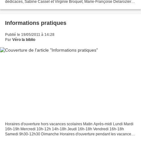
dédicaces, Sabine Cassel et Virginie Broquet, Marie-Françoise Delarozière
et Jean-Claude Beltramo. Titus Pomsar,...
Informations pratiques
Publié le 19/05/2011 à 14:28
Par
Véro la biblio
Horaires d'ouverture hors vacances scolaires Matin Après-midi Lundi Mardi
16h-19h Mercredi 10h-12h 14h-18h Jeudi 16h-18h Vendredi 16h-18h
Samedi 9h30-12h30 Dimanche Horaires d'ouverture pendant les vacances
scolaires Matin Après-midi Lundi Mardi 10h-12h...