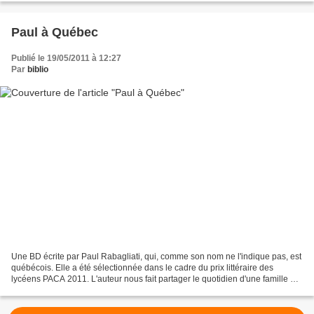
Paul à Québec
Publié le 19/05/2011 à 12:27
Par
biblio
Une BD écrite par Paul Rabagliati, qui, comme son nom ne l'indique pas, est
québécois. Elle a été sélectionnée dans le cadre du prix littéraire des
lycéens PACA 2011. L'auteur nous fait partager le quotidien d'une famille à
Québec (mais ça pourrait presque...