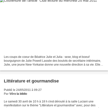
Les coups de coeur de Béatrice Julie et Julia : sexe, blog et boeuf
bourguignon de Julie Powell Lassée des boulots de secrétaire intérimaire,
Julie, une jeune New-Yorkaise donne une nouvelle direction à sa vie. Elle
décide de réaliser en un an les 524...
Littérature et gourmandise
Publié le 24/05/2011 à 09:27
Par
Véro la biblio
Le samedi 30 avril de 10 h à 18 h s'est déroulé à la salle Luciani une
manifestation sur le thème "Littérature et gourmandise" avec, pour des