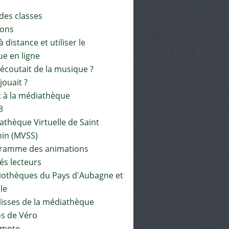
 des classes
ions
à distance et utiliser le
ue en ligne
 écoutait de la musique ?
 jouait ?
t à la médiathèque
3
athèque Virtuelle de Saint
in (MVSS)
gramme des animations
és lecteurs
liothèques du Pays d'Aubagne et
ile
lisses de la médiathèque
os de Véro
mpte