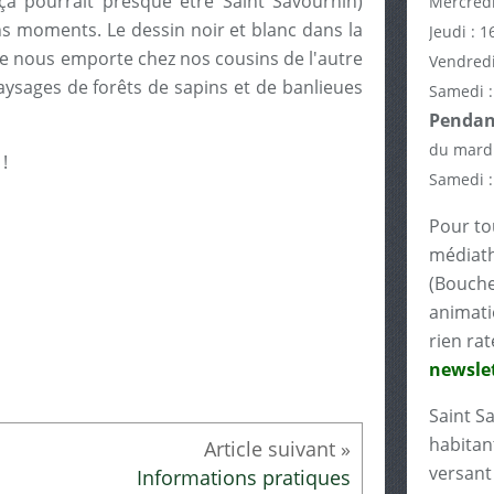
ça pourrait presque être Saint Savournin)
Mercredi
s moments. Le dessin noir et blanc dans la
Jeudi : 1
ire nous emporte chez nos cousins de l'autre
Vendredi
aysages de forêts de sapins et de banlieues
Samedi :
Pendant
du mardi
!
Samedi :
Pour tou
médiath
(Bouche
animati
rien rat
newslet
Saint S
habitant
versant 
Informations pratiques