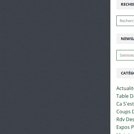
RECHE
NEWSL
CATÉG
Actuali
Table D
Ca S'es
Coups D
Rdv Des
Expos 