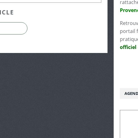
rattach
Proven
ICLE
Retrouv
portail 
pratiqu
officiel
AGEND