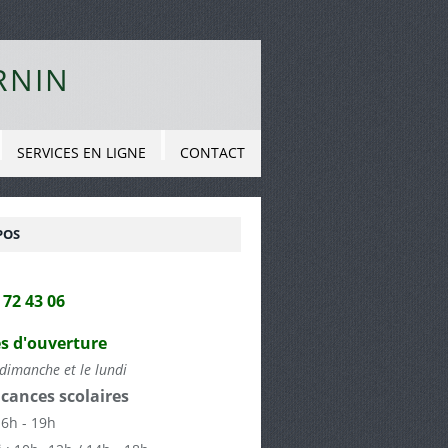
RNIN
SERVICES EN LIGNE
CONTACT
POS
2 72 43 06
s d'ouverture
dimanche et le lundi
cances scolaires
16h - 19h