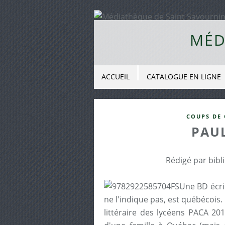
MÉD
ACCUEIL
CATALOGUE EN LIGNE
COUPS DE 
PAU
Rédigé par bibl
Une BD écri
ne l'indique pas, est québécois.
littéraire des lycéens PACA 201