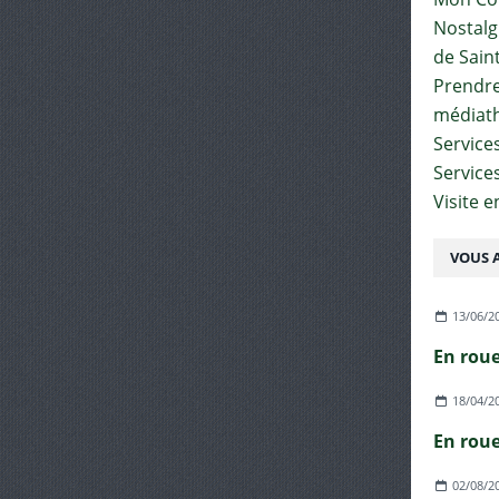
Nostalgi
de Sain
Prendre 
médiat
Services
Service
Visite 
VOUS A
13/06/2
18/04/2
02/08/2