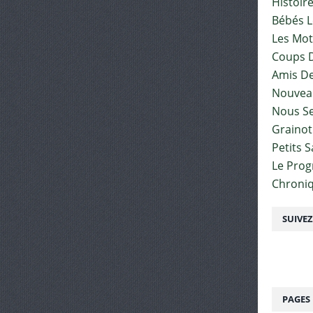
Histoir
Bébés L
Les Mot
Coups D
Amis De
Nouvea
Nous Se
Graino
Petits 
Le Pro
Chroniq
SUIVE
PAGES