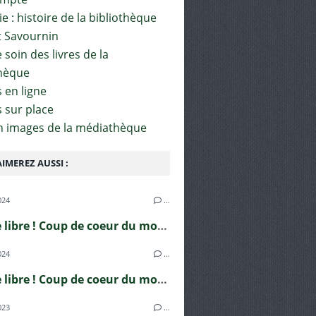
e : histoire de la bibliothèque
t Savournin
soin des livres de la
hèque
 en ligne
s sur place
en images de la médiathèque
IMEREZ AUSSI :
024
…
En roue libre ! Coup de coeur du mois de juin
024
…
En roue libre ! Coup de coeur du mois d'avril
023
…