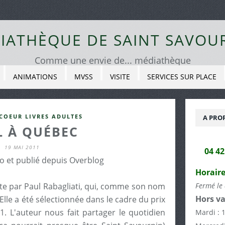
IATHÈQUE DE SAINT SAVOU
Comme une envie de... médiathèque
ANIMATIONS
MVSS
VISITE
SERVICES SUR PLACE
COEUR LIVRES ADULTES
A PRO
L À QUÉBEC
19 MAI 2011
04 4
io et publié depuis Overblog
Horaire
te par Paul Rabagliati, qui, comme son nom
Fermé le 
Hors va
 Elle a été sélectionnée dans le cadre du prix
1. L'auteur nous fait partager le quotidien
Mardi : 