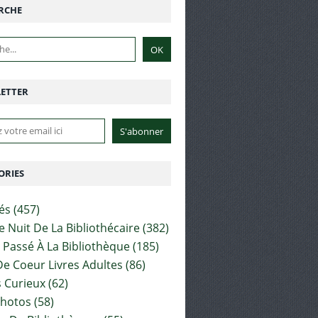
RCHE
ETTER
ORIES
tés
(457)
e Nuit De La Bibliothécaire
(382)
t Passé À La Bibliothèque
(185)
e Coeur Livres Adultes
(86)
 Curieux
(62)
Photos
(58)