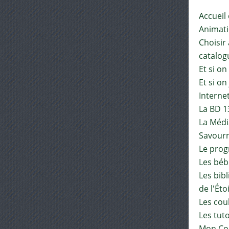
Accueil
Animat
Choisir 
catalog
Et si on
Et si on
Interne
La BD 1
La Médi
Savourn
Le pro
Les béb
Les bib
de l'Éto
Les cou
Les tut
Mon Co