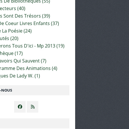
es De Bibliothèques
(55)
ecteurs
(40)
s Sont Des Trésors
(39)
e Coeur Livres Enfants
(37)
 La Poésie
(24)
utés
(20)
rons Tous D'ici - Mp 2013
(19)
thèque
(17)
Savoirs Qui Sauvent
(7)
gramme Des Animations
(4)
ues De Lady W.
(1)
Z-NOUS