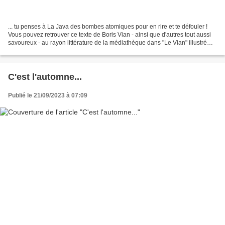
... tu penses à La Java des bombes atomiques pour en rire et te défouler !
Vous pouvez retrouver ce texte de Boris Vian - ainsi que d'autres tout aussi
savoureux - au rayon littérature de la médiathèque dans "Le Vian" illustré
par Baldo et édité chez...
C'est l'automne...
Publié le 21/09/2023 à 07:09