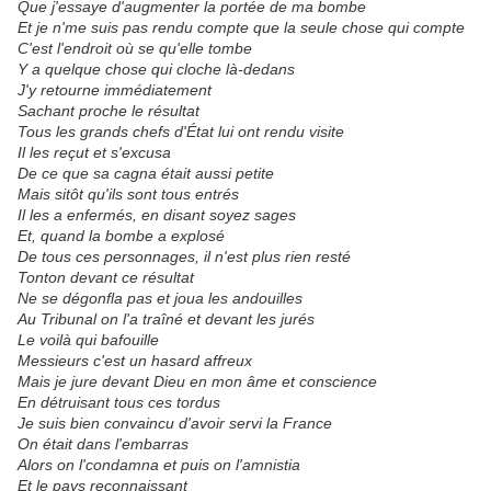
Que j'essaye d'augmenter la portée de ma bombe
Et je n'me suis pas rendu compte que la seule chose qui compte
C'est l'endroit où se qu'elle tombe
Y a quelque chose qui cloche là-dedans
J'y retourne immédiatement
Sachant proche le résultat
Tous les grands chefs d'État lui ont rendu visite
Il les reçut et s'excusa
De ce que sa cagna était aussi petite
Mais sitôt qu'ils sont tous entrés
Il les a enfermés, en disant soyez sages
Et, quand la bombe a explosé
De tous ces personnages, il n'est plus rien resté
Tonton devant ce résultat
Ne se dégonfla pas et joua les andouilles
Au Tribunal on l'a traîné et devant les jurés
Le voilà qui bafouille
Messieurs c'est un hasard affreux
Mais je jure devant Dieu en mon âme et conscience
En détruisant tous ces tordus
Je suis bien convaincu d'avoir servi la France
On était dans l'embarras
Alors on l'condamna et puis on l'amnistia
Et le pays reconnaissant