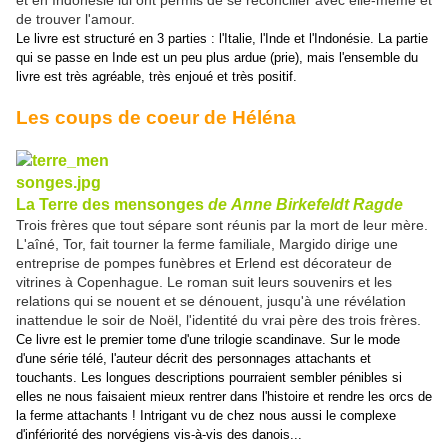
et en Indonésie lui ont permis de se réconcilier avec elle-même et
de trouver l'amour.
Le livre est structuré en 3 parties : l'Italie, l'Inde et l'Indonésie. La partie
qui se passe en Inde est un peu plus ardue (prie), mais l'ensemble du
livre est très agréable, très enjoué et très positif.
Les coups de coeur de Héléna
La Terre des mensonges
de
Anne Birkefeldt
Ragde
Trois frères que tout sépare sont réunis par la mort de leur mère.
L'aîné, Tor, fait tourner la ferme familiale, Margido dirige une
entreprise de pompes funèbres et Erlend est décorateur de
vitrines à Copenhague. Le roman suit leurs souvenirs et les
relations qui se nouent et se dénouent, jusqu'à une révélation
inattendue le soir de Noël, l'identité du vrai père des trois frères.
Ce livre est le premier tome d'une trilogie scandinave. Sur le mode
d'une série télé, l'auteur décrit des personnages attachants et
touchants. Les longues descriptions pourraient sembler pénibles si
elles ne nous faisaient mieux rentrer dans l'histoire et rendre les orcs de
la ferme attachants ! Intrigant vu de chez nous aussi le complexe
d'infériorité des norvégiens vis-à-vis des danois...