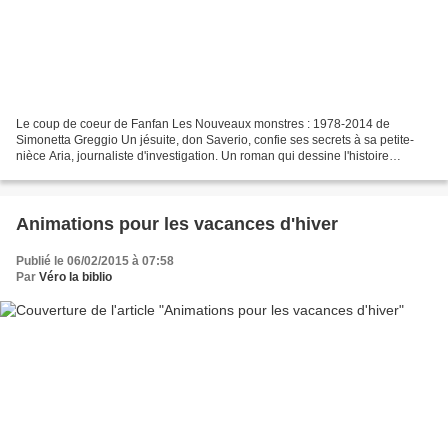
Le coup de coeur de Fanfan Les Nouveaux monstres : 1978-2014 de
Simonetta Greggio Un jésuite, don Saverio, confie ses secrets à sa petite-
nièce Aria, journaliste d'investigation. Un roman qui dessine l'histoire
politique de l'Italie depuis 1978, marquée...
Animations pour les vacances d'hiver
Publié le 06/02/2015 à 07:58
Par
Véro la biblio