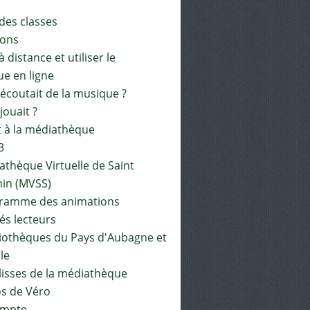
 des classes
ions
à distance et utiliser le
ue en ligne
 écoutait de la musique ?
 jouait ?
t à la médiathèque
3
athèque Virtuelle de Saint
in (MVSS)
gramme des animations
és lecteurs
liothèques du Pays d'Aubagne et
ile
lisses de la médiathèque
os de Véro
mpte