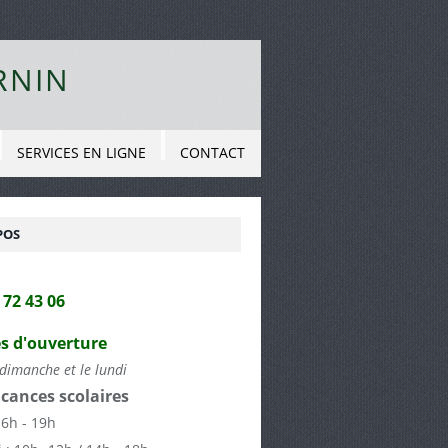
RNIN
SERVICES EN LIGNE
CONTACT
POS
2 72 43 06
s d'ouverture
dimanche et le lundi
cances scolaires
16h - 19h