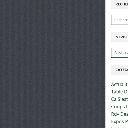
RECHE
NEWSL
CATÉG
Actuali
Table D
Ca S'es
Coups D
Rdv Des
Expos 