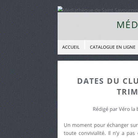
MÉD
ACCUEIL
CATALOGUE EN LIGNE
DATES DU CL
TRIM
Rédigé par Véro la 
Un moment pour échanger sur le
toute convivialité. Il n’y a p