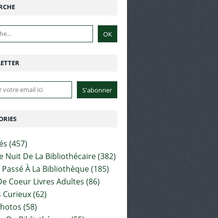
RCHE
ETTER
ORIES
tés
(457)
e Nuit De La Bibliothécaire
(382)
t Passé À La Bibliothèque
(185)
e Coeur Livres Adultes
(86)
 Curieux
(62)
Photos
(58)