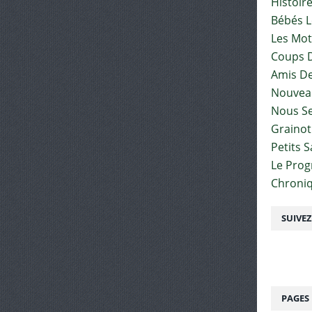
Histoir
Bébés L
Les Mot
Coups D
Amis De
Nouvea
Nous Se
Graino
Petits 
Le Pro
Chroniq
SUIVE
PAGES