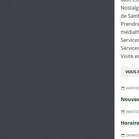
Nostalgi
de Sain
Prendre 
médiat
Services
Service
Visite 
VOUS A
04/07/2
04/07/2
24/04/2