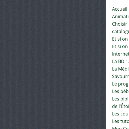
Accueil
Animat
Choisir 
catalog
Et si on
Et si on
Interne
La BD 1
La Médi
Savourn
Le pro
Les béb
Les bib
de l'Éto
Les cou
Les tut
Mon Co