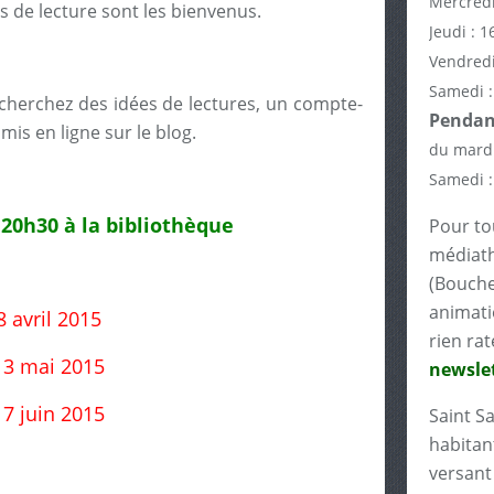
Mercredi
s de lecture sont les bienvenus.
Jeudi : 1
Vendredi
Samedi :
s cherchez des idées de lectures, un compte-
Pendant
mis en ligne sur le blog.
du mardi
Samedi :
 20h30 à la bibliothèque
Pour tou
médiath
(Bouche
animati
8 avril 2015
rien rat
13 mai 2015
newslet
17 juin 2015
Saint S
habitant
versant 