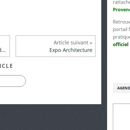
rattach
Proven
Retrouv
portail 
pratiqu
officiel
Les activités des vacances de février
Expo Architecture
ICLE
AGEND