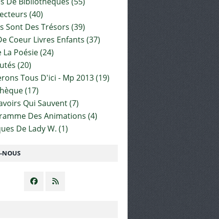
es De Bibliothèques
(55)
ecteurs
(40)
s Sont Des Trésors
(39)
e Coeur Livres Enfants
(37)
 La Poésie
(24)
utés
(20)
rons Tous D'ici - Mp 2013
(19)
thèque
(17)
Savoirs Qui Sauvent
(7)
gramme Des Animations
(4)
ues De Lady W.
(1)
Z-NOUS