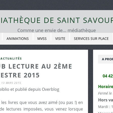
IATHÈQUE DE SAINT SAVOU
Comme une envie de... médiathèque
ANIMATIONS
MVSS
VISITE
SERVICES SUR PLACE
ACTUALITÉS
A PRO
UB LECTURE AU 2ÈME
ESTRE 2015
04 4
13 MARS 2015
Horaire
biblio et publié depuis Overblog
Fermé le 
Hors va
s livres que vous avez aimé (ou pas !) en
Mardi : 
as de lectures imposées, vous venez lorsque