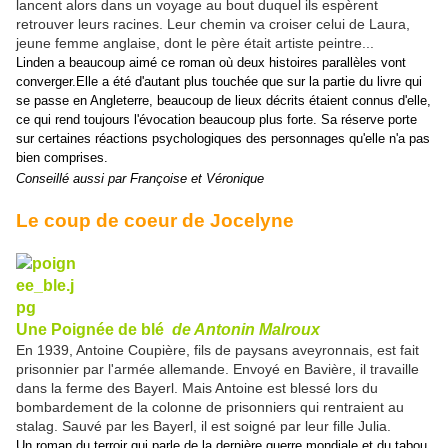
lancent alors dans un voyage au bout duquel ils espèrent
retrouver leurs racines. Leur chemin va croiser celui de Laura,
jeune femme anglaise, dont le père était artiste peintre...
Linden a beaucoup aimé ce roman où deux histoires parallèles vont
converger.Elle a été d'autant plus touchée que sur la partie du livre qui
se passe en Angleterre, beaucoup de lieux décrits étaient connus d'elle,
ce qui rend toujours l'évocation beaucoup plus forte. Sa réserve porte
sur certaines réactions psychologiques des personnages qu'elle n'a pas
bien comprises.
Conseillé aussi par Françoise et Véronique
Le coup de coeur de Jocelyne
Une Poignée de blé
de Antonin Malroux
En 1939, Antoine Coupière, fils de paysans aveyronnais, est fait
prisonnier par l'armée allemande. Envoyé en Bavière, il travaille
dans la ferme des Bayerl. Mais Antoine est blessé lors du
bombardement de la colonne de prisonniers qui rentraient au
stalag. Sauvé par les Bayerl, il est soigné par leur fille Julia.
Un roman du terroir qui parle de la dernière guerre mondiale et du tabou