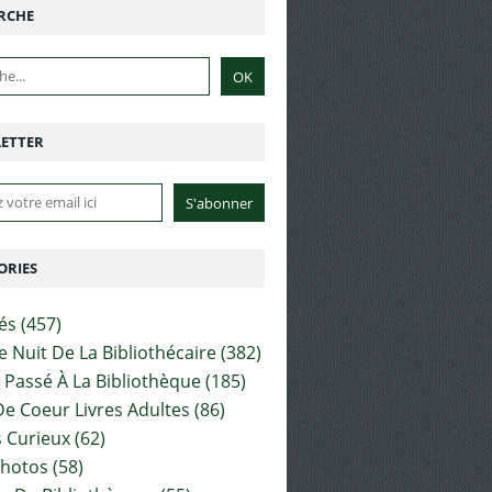
RCHE
ETTER
ORIES
tés
(457)
e Nuit De La Bibliothécaire
(382)
t Passé À La Bibliothèque
(185)
e Coeur Livres Adultes
(86)
 Curieux
(62)
Photos
(58)