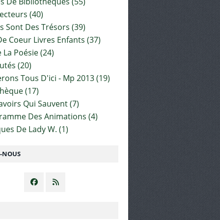
es De Bibliothèques
(55)
ecteurs
(40)
s Sont Des Trésors
(39)
e Coeur Livres Enfants
(37)
 La Poésie
(24)
utés
(20)
rons Tous D'ici - Mp 2013
(19)
thèque
(17)
Savoirs Qui Sauvent
(7)
gramme Des Animations
(4)
ues De Lady W.
(1)
Z-NOUS