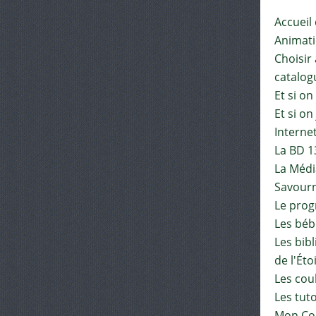
Accueil
Animat
Choisir 
catalog
Et si on
Et si on
Interne
La BD 1
La Médi
Savourn
Le pro
Les béb
Les bib
de l'Éto
Les cou
Les tut
Mon Co