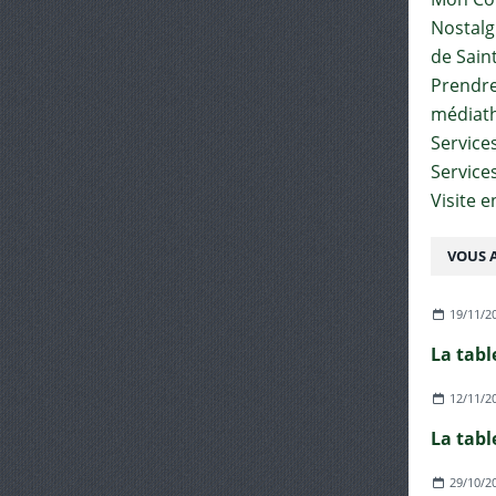
Nostalgi
de Sain
Prendre 
médiat
Services
Service
Visite 
VOUS A
19/11/2
La tabl
12/11/2
La tabl
29/10/2