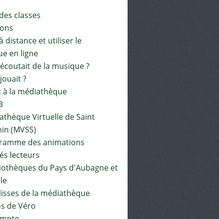
 des classes
ions
à distance et utiliser le
ue en ligne
 écoutait de la musique ?
 jouait ?
t à la médiathèque
3
athèque Virtuelle de Saint
in (MVSS)
gramme des animations
és lecteurs
liothèques du Pays d'Aubagne et
ile
lisses de la médiathèque
os de Véro
mpte