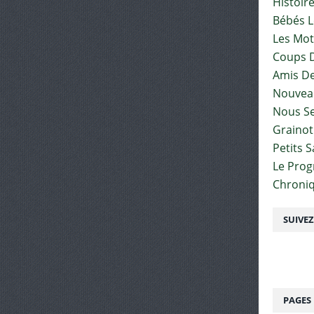
Histoir
Bébés L
Les Mot
Coups D
Amis De
Nouvea
Nous Se
Graino
Petits 
Le Pro
Chroniq
SUIVE
PAGES