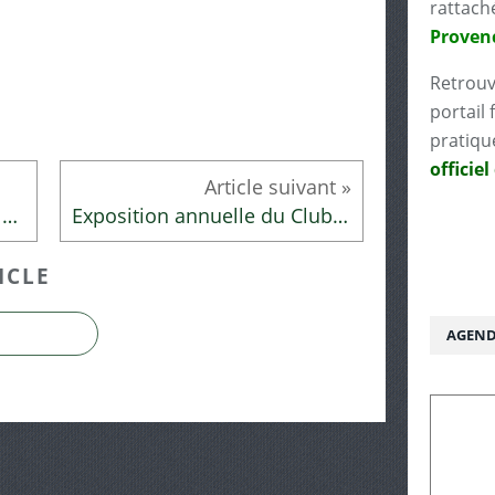
rattach
Proven
Retrouv
portail 
pratiqu
officiel
Rencontre à la librairie Aux vents des mots
Exposition annuelle du Club Photo Saint Savournin
ICLE
AGEND