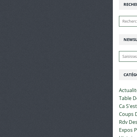
RECHE
NEWSL
CATÉG
Actuali
Table D
Ca S'es
Coups D
Rdv Des
Expos 