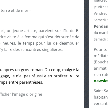
Mercredi
Jeudi : 1
Vendredi
Samedi :
Pendant
i, un jeune artiste, parvient sur l’île de B.
du mardi
re visite à la femme qui s’est détournée de
Samedi :
tre heures, le temps pour lui de déambuler
y faire des rencontres singulières.
Pour tou
médiath
(Bouche
animati
ai lu après un gros roman. Du coup, malgré la
rien rat
age, je n'ai pas réussi à en profiter. A lire
newslet
emps entre parenthèses.
Saint S
habitant
versant 