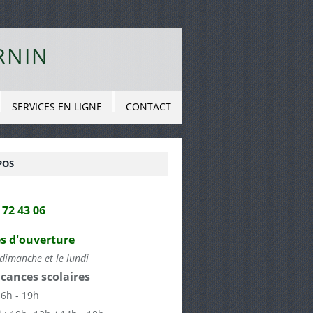
RNIN
SERVICES EN LIGNE
CONTACT
POS
2 72 43 06
s d'ouverture
dimanche et le lundi
cances scolaires
16h - 19h