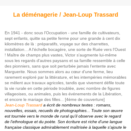
La déménagerie / Jean-Loup Trassard
En 1941 - donc sous l'Occupation - une famille de cultivateurs,
sept enfants, quitte sa petite ferme pour une grande à cent dix
kilomètres de là : préparatifs, voyage sur des charrettes,
installation... A l'échelle bocagère, une sorte de Ruée vers l'Ouest
! Maître de champs plus vastes, Victor s'augmente lui-même
sous les regards d'autres paysans et sa famille ressemble à celle
des pionniers, sans que soit perturbée jamais l'entente avec
Marguerite. Nous sommes alors au cœur d'une ferme, lieu
rarement exploré par la littérature, et les intempéries mémorables
se mêlent aux travaux agricoles, tandis que vivement défile toute
la vie rurale en cette période troublée, avec nombre de figures
villageoises, ou animales, puis les événements de la Libération,
et encore le mariage des filles...
[4ème de couverture]
Jean-Loup Trassard
a écrit de nombreux textes : romans,
nouvelles, essais, recueils de photographies... Toute son œuvre
est tournée vers le monde de rural qu'il observe avec le regard
de l'ethnologue et du poète. Son écriture est riche d'une langue
française classique admirablement maîtrisée à laquelle s'ajoute le