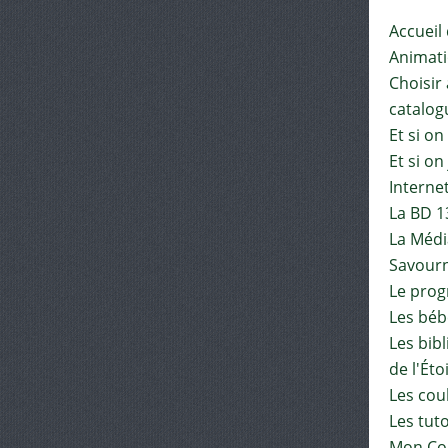
Accueil
Animat
Choisir 
catalog
Et si on
Et si on
Interne
La BD 1
La Médi
Savourn
Le pro
Les béb
Les bib
de l'Éto
Les cou
Les tut
Mon Co