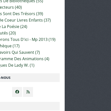
es De Bibliothèques
(55)
ecteurs
(40)
s Sont Des Trésors
(39)
e Coeur Livres Enfants
(37)
 La Poésie
(24)
utés
(20)
rons Tous D'ici - Mp 2013
(19)
thèque
(17)
Savoirs Qui Sauvent
(7)
gramme Des Animations
(4)
ues De Lady W.
(1)
Z-NOUS