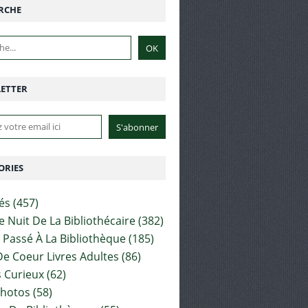
RCHE
ETTER
ORIES
tés
(457)
e Nuit De La Bibliothécaire
(382)
t Passé À La Bibliothèque
(185)
e Coeur Livres Adultes
(86)
 Curieux
(62)
Photos
(58)