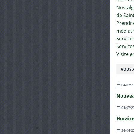
Nostalgi
de Sain
Prendre 
médiat
Services
Service
Visite 
VOUS A
04/07/2
04/07/2
24/04/2