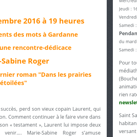
Mercredi
Jeudi : 1
Vendredi
embre 2016 à 19 heures
Samedi :
Pendant
 vents des mots à Gardanne
du mardi
 une rencontre-dédicace
Samedi :
-Sabine Roger
Pour tou
médiath
rnier roman "Dans les prairies
(Bouche
étoilées"
animati
rien rat
newslet
 succès, perd son vieux copain Laurent, qui
Saint S
gon. Comment continuer à le faire vivre dans
habitant
 son « testament », Laurent lui impose deux
versant 
à venir…. Marie-Sabine Roger s’amuse