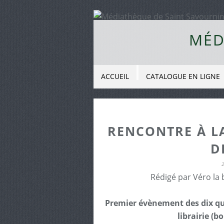
MÉD
ACCUEIL
CATALOGUE EN LIGNE
RENCONTRE À LA
D
Rédigé par Véro la 
Premier évènement des dix qui
librairie (b