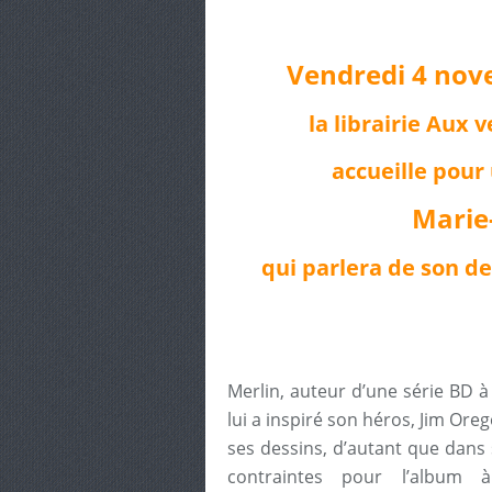
Vendredi 4 nov
la librairie Aux
accueille pour
Marie
qui parlera de son de
Merlin, auteur d’une série BD à
lui a inspiré son héros, Jim Ore
ses dessins, d’autant que dans
contraintes pour l’album 