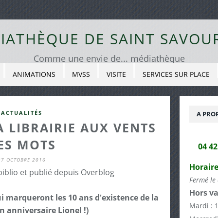
IATHÈQUE DE SAINT SAVOU
Comme une envie de... médiathèque
ANIMATIONS
MVSS
VISITE
SERVICES SUR PLACE
ACTUALITÉS
A PRO
 LIBRAIRIE AUX VENTS
ES MOTS
04 4
27 OCTOBRE 2016
Horaire
biblio et publié depuis Overblog
Fermé le 
Hors va
 marqueront les 10 ans d'existence de la
Mardi : 
on anniversaire Lionel !)