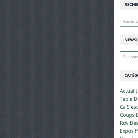
RECHE
NEWSL
CATÉG
Actuali
Table D
Ca S'es
Coups D
Rdv Des
Expos 