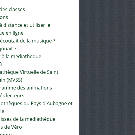
 des classes
ions
à distance et utiliser le
ue en ligne
 écoutait de la musique ?
 jouait ?
t à la médiathèque
3
athèque Virtuelle de Saint
in (MVSS)
gramme des animations
és lecteurs
liothèques du Pays d'Aubagne et
ile
lisses de la médiathèque
os de Véro
mpte