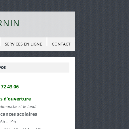
RNIN
SERVICES EN LIGNE
CONTACT
POS
2 72 43 06
s d'ouverture
dimanche et le lundi
cances scolaires
16h - 19h