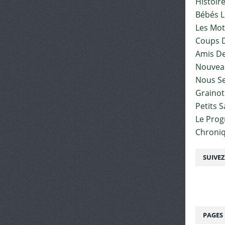
Histoir
Bébés L
Les Mot
Coups D
Amis De
Nouvea
Nous Se
Graino
Petits 
Le Pro
Chroniq
SUIVE
PAGES