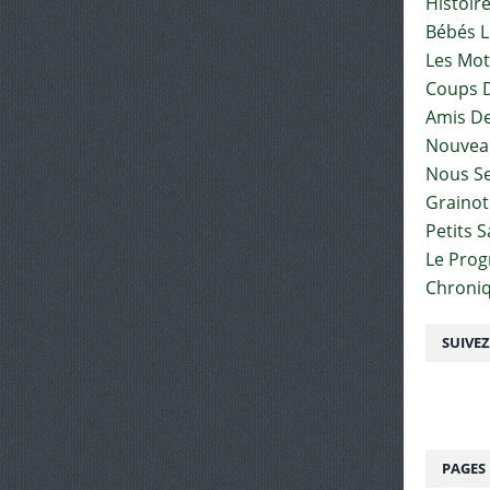
Histoir
Bébés L
Les Mot
Coups D
Amis De
Nouvea
Nous Se
Graino
Petits 
Le Pro
Chroniq
SUIVE
PAGES