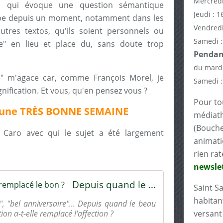
Mercredi
l qui évoque une question sémantique
Jeudi : 1
rbe depuis un moment, notamment dans les
Vendredi
utres textos, qu'ils soient personnels ou
Samedi :
ée" en lieu et place du, sans doute trop
Pendant
du mardi
e" m'agace car, comme François Morel, je
Samedi :
ification. Et vous, qu'en pensez vous ?
Pour tou
e une TRÈS BONNE SEMAINE
médiath
(Bouche
 Caro avec qui le sujet a été largement
animati
rien rat
newslet
Depuis quand le beau a-t-il remplacé le bon ?
Saint S
habitant
", "bel anniversaire"... Depuis quand le beau
tion a-t-elle remplacé l'affection ?
versant 