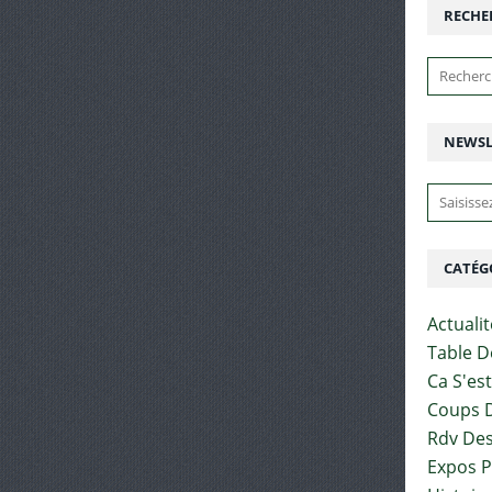
RECHE
NEWSL
CATÉG
Actuali
Table D
Ca S'es
Coups D
Rdv Des
Expos 