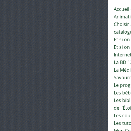
Accueil
Animat
Choisir 
catalog
Et si on
Et si on
Interne
La BD 1
La Médi
Savourn
Le pro
Les béb
Les bib
de l'Éto
Les cou
Les tut
Mon Co