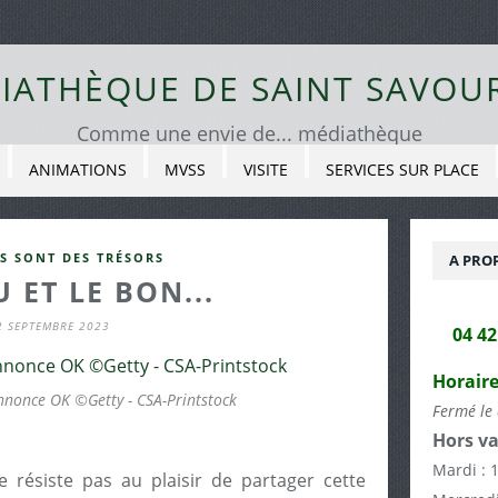
IATHÈQUE DE SAINT SAVOU
Comme une envie de... médiathèque
ANIMATIONS
MVSS
VISITE
SERVICES SUR PLACE
S SONT DES TRÉSORS
A PRO
 ET LE BON...
2 SEPTEMBRE 2023
04 4
Horaire
nnonce OK ©Getty - CSA-Printstock
Fermé le 
Hors va
Mardi : 
 résiste pas au plaisir de partager cette