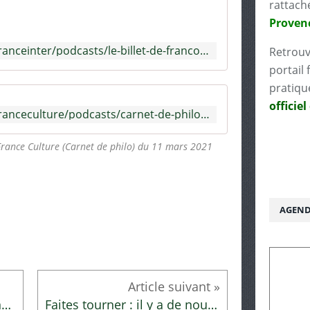
rattach
Proven
https://www.radiofrance.fr/franceinter/podcasts/le-billet-de-francois-morel/le-billet-de-francois-morel-du-vendredi-01-septembre-2023-1488429
Retrouv
portail 
pratiqu
officiel
https://www.radiofrance.fr/franceculture/podcasts/carnet-de-philo/ne-dites-plus-belle-journee-5219928
rance Culture (Carnet de philo) du 11 mars 2021
AGEND
Une masterclasse passionnante !
Faites tourner : il y a de nouveaux mangas à la médiathèque !