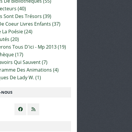
es De Bibliothèques
(55)
ecteurs
(40)
s Sont Des Trésors
(39)
e Coeur Livres Enfants
(37)
 La Poésie
(24)
utés
(20)
rons Tous D'ici - Mp 2013
(19)
thèque
(17)
Savoirs Qui Sauvent
(7)
gramme Des Animations
(4)
ues De Lady W.
(1)
Z-NOUS