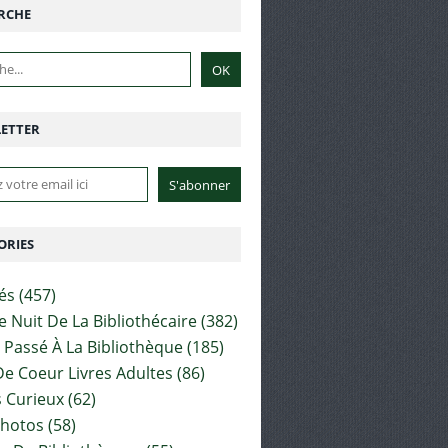
RCHE
ETTER
ORIES
tés
(457)
e Nuit De La Bibliothécaire
(382)
t Passé À La Bibliothèque
(185)
e Coeur Livres Adultes
(86)
 Curieux
(62)
Photos
(58)