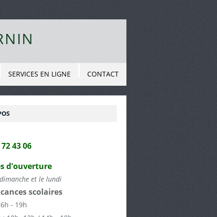
RNIN
SERVICES EN LIGNE
CONTACT
POS
2 72 43 06
s d'ouverture
dimanche et le lundi
cances scolaires
16h - 19h