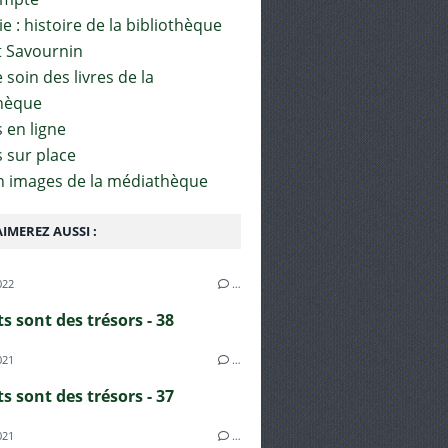
e : histoire de la bibliothèque
t Savournin
soin des livres de la
hèque
 en ligne
s sur place
en images de la médiathèque
IMEREZ AUSSI :
022
…
s sont des trésors - 38
021
…
s sont des trésors - 37
021
…