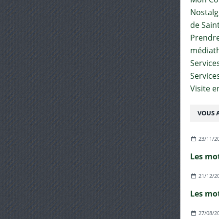
Nostalgi
de Sain
Prendre 
médiat
Services
Service
Visite 
VOUS A
23/11/2
Les mot
21/12/2
Les mot
27/08/2