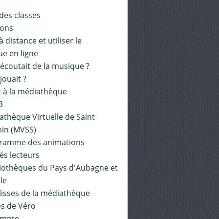
 des classes
ions
à distance et utiliser le
ue en ligne
 écoutait de la musique ?
 jouait ?
t à la médiathèque
3
athèque Virtuelle de Saint
in (MVSS)
gramme des animations
és lecteurs
liothèques du Pays d'Aubagne et
ile
lisses de la médiathèque
os de Véro
mpte