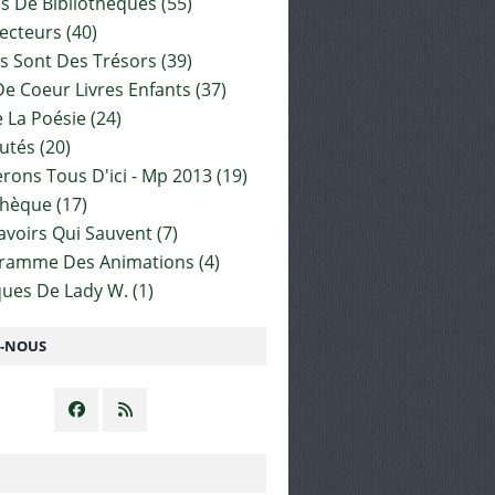
es De Bibliothèques
(55)
ecteurs
(40)
s Sont Des Trésors
(39)
e Coeur Livres Enfants
(37)
 La Poésie
(24)
utés
(20)
rons Tous D'ici - Mp 2013
(19)
thèque
(17)
Savoirs Qui Sauvent
(7)
gramme Des Animations
(4)
ues De Lady W.
(1)
Z-NOUS