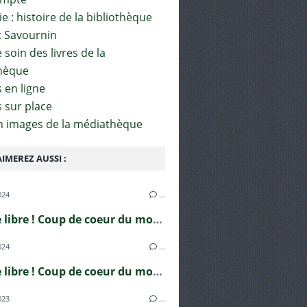
e : histoire de la bibliothèque
t Savournin
soin des livres de la
hèque
 en ligne
s sur place
en images de la médiathèque
IMEREZ AUSSI :
024
…
En roue libre ! Coup de coeur du mois de juin
024
…
En roue libre ! Coup de coeur du mois d'avril
023
…