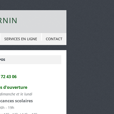
RNIN
SERVICES EN LIGNE
CONTACT
POS
2 72 43 06
s d'ouverture
dimanche et le lundi
cances scolaires
16h - 19h