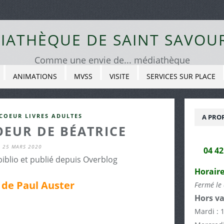
IATHÈQUE DE SAINT SAVOU
Comme une envie de... médiathèque
ANIMATIONS
MVSS
VISITE
SERVICES SUR PLACE
COEUR LIVRES ADULTES
A PRO
OEUR DE BÉATRICE
25 MARS 2020
04 4
biblio et publié depuis Overblog
Horaire
1 de Paul Auster
Fermé le 
Hors va
Mardi : 