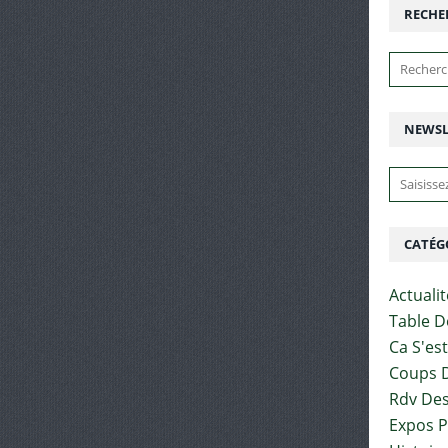
RECHE
NEWSL
CATÉG
Actuali
Table D
Ca S'es
Coups D
Rdv Des
Expos 