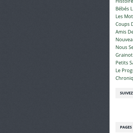
Histoir
Bébés L
Les Mot
Coups D
Amis De
Nouvea
Nous Se
Graino
Petits 
Le Pro
Chroniq
SUIVE
PAGES