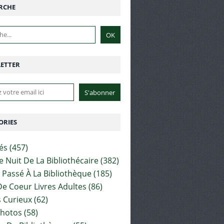
RCHE
ETTER
ORIES
tés
(457)
e Nuit De La Bibliothécaire
(382)
t Passé À La Bibliothèque
(185)
e Coeur Livres Adultes
(86)
 Curieux
(62)
Photos
(58)