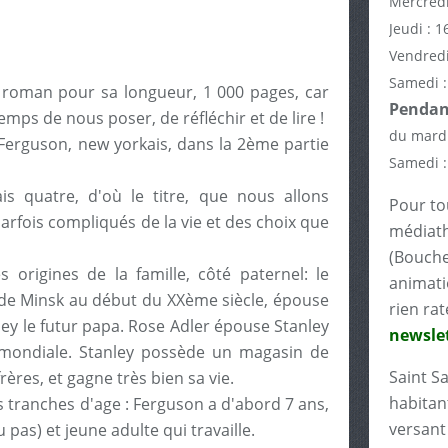
Mercredi
Jeudi : 1
Vendredi
Samedi :
ce roman pour sa longueur, 1 000 pages, car
Pendant
mps de nous poser, de réfléchir et de lire !
du mardi
e Ferguson, new yorkais, dans la 2ème partie
Samedi :
is quatre, d'où le titre, que nous allons
Pour tou
arfois compliqués de la vie et des choix que
médiath
(Bouche
s origines de la famille, côté paternel: le
animati
de Minsk au début du XXème siècle, épouse
rien rat
ley le futur papa. Rose Adler épouse Stanley
newslet
 mondiale. Stanley possède un magasin de
Saint S
rères, et gagne très bien sa vie.
habitant
s tranches d'age : Ferguson a d'abord 7 ans,
versant 
 pas) et jeune adulte qui travaille.