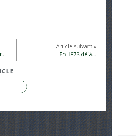
La table de nuit de la bibliothécaire
En 1873 déjà...
ICLE