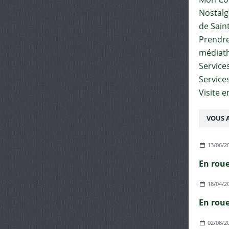
Nostalgi
de Sain
Prendre 
médiat
Services
Service
Visite 
VOUS A
13/06/2
18/04/2
02/08/2