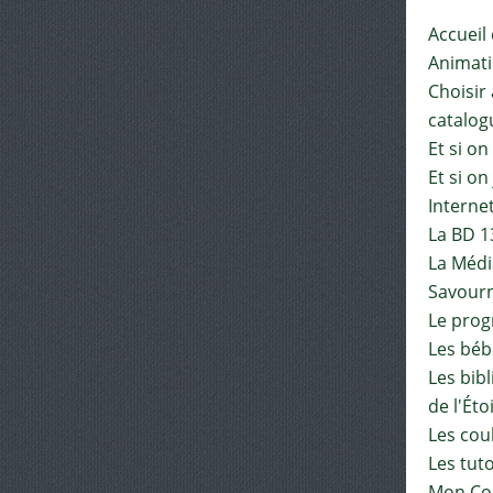
Accueil
Animat
Choisir 
catalog
Et si on
Et si on
Interne
La BD 1
La Médi
Savourn
Le pro
Les béb
Les bib
de l'Éto
Les cou
Les tut
Mon Co