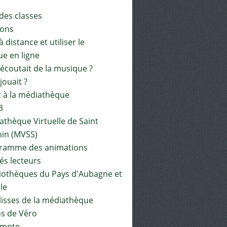
 des classes
ions
à distance et utiliser le
ue en ligne
 écoutait de la musique ?
 jouait ?
t à la médiathèque
3
athèque Virtuelle de Saint
in (MVSS)
gramme des animations
és lecteurs
liothèques du Pays d'Aubagne et
ile
lisses de la médiathèque
os de Véro
mpte