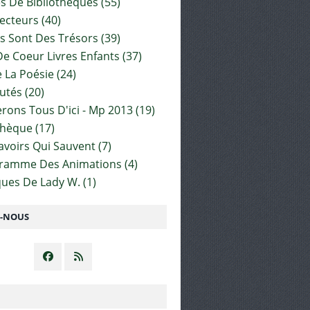
es De Bibliothèques
(55)
ecteurs
(40)
s Sont Des Trésors
(39)
e Coeur Livres Enfants
(37)
 La Poésie
(24)
utés
(20)
rons Tous D'ici - Mp 2013
(19)
thèque
(17)
Savoirs Qui Sauvent
(7)
gramme Des Animations
(4)
ues De Lady W.
(1)
Z-NOUS