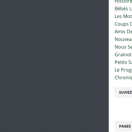
Histoir
Bébés L
Les Mot
Coups D
Amis De
Nouvea
Nous Se
Graino
Petits 
Le Pro
Chroniq
SUIVE
PAGES