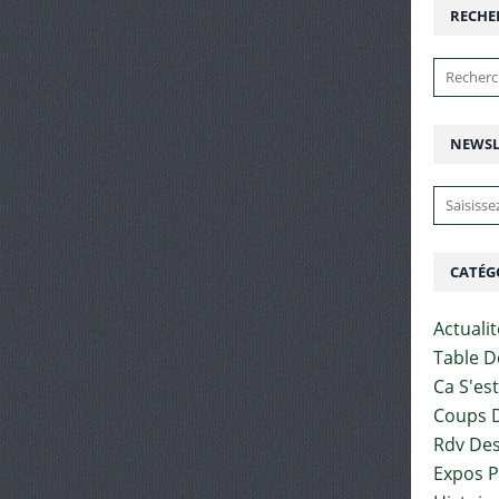
RECHE
NEWSL
CATÉG
Actuali
Table D
Ca S'es
Coups D
Rdv Des
Expos 