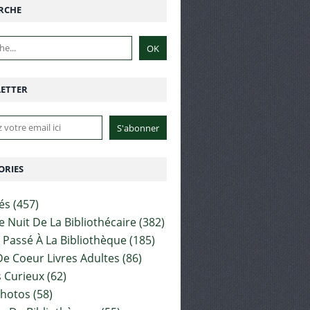
RCHE
ETTER
ORIES
tés
(457)
e Nuit De La Bibliothécaire
(382)
t Passé À La Bibliothèque
(185)
e Coeur Livres Adultes
(86)
 Curieux
(62)
Photos
(58)