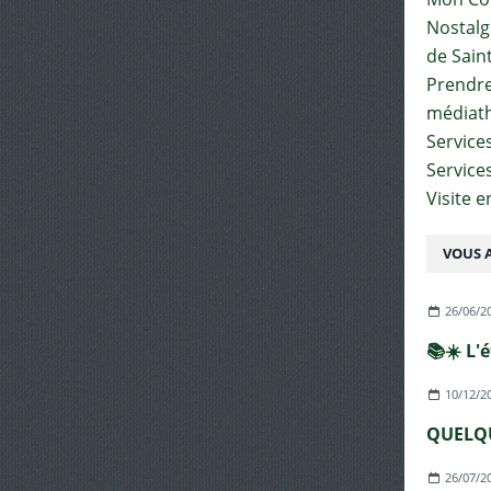
Nostalgi
de Sain
Prendre 
médiat
Services
Service
Visite 
VOUS A
26/06/2
📚☀️ L'
10/12/2
QUELQU
26/07/2