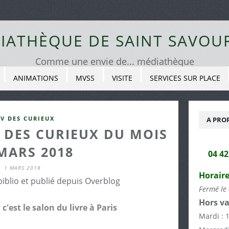
IATHÈQUE DE SAINT SAVOU
Comme une envie de... médiathèque
ANIMATIONS
MVSS
VISITE
SERVICES SUR PLACE
V DES CURIEUX
A PRO
 DES CURIEUX DU MOIS
MARS 2018
04 4
1 MARS 2018
Horaire
biblio et publié depuis Overblog
Fermé le 
Hors va
c'est le salon du livre à Paris
Mardi : 