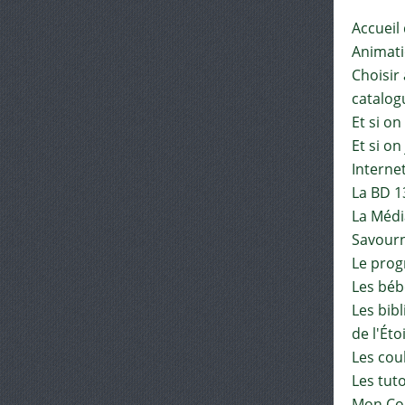
Accueil
Animat
Choisir 
catalog
Et si on
Et si on
Interne
La BD 1
La Médi
Savourn
Le pro
Les béb
Les bib
de l'Éto
Les cou
Les tut
Mon Co