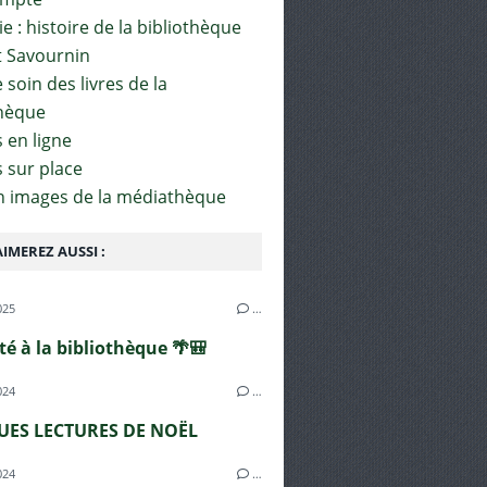
e : histoire de la bibliothèque
t Savournin
soin des livres de la
hèque
 en ligne
s sur place
en images de la médiathèque
IMEREZ AUSSI :
025
…
été à la bibliothèque 🌴🎒
024
…
ES LECTURES DE NOËL
024
…