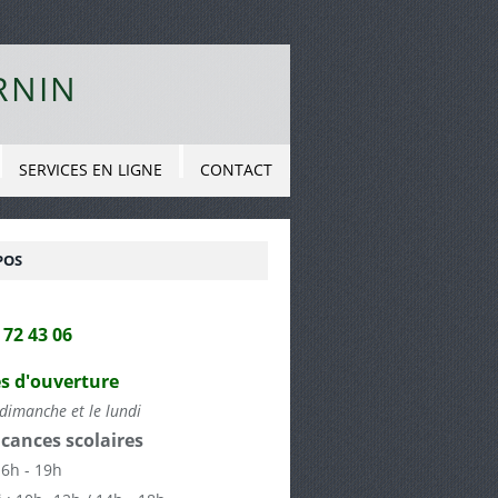
RNIN
SERVICES EN LIGNE
CONTACT
POS
2 72 43 06
s d'ouverture
dimanche et le lundi
cances scolaires
16h - 19h