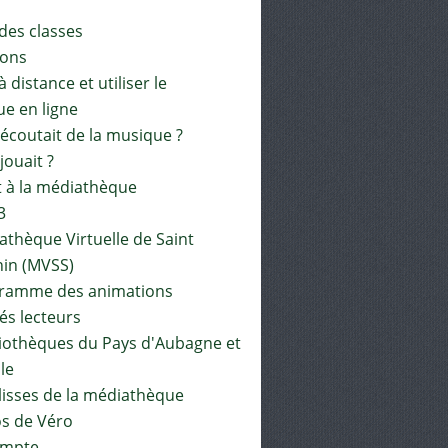
 des classes
ions
à distance et utiliser le
ue en ligne
 écoutait de la musique ?
 jouait ?
t à la médiathèque
3
athèque Virtuelle de Saint
in (MVSS)
gramme des animations
és lecteurs
liothèques du Pays d'Aubagne et
ile
lisses de la médiathèque
os de Véro
mpte