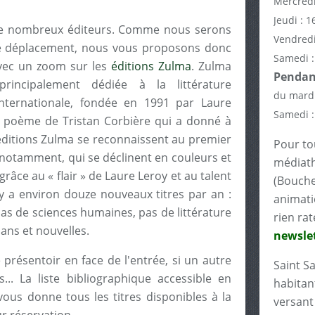
Mercredi
Jeudi : 1
 de nombreux éditeurs. Comme nous serons
Vendredi
le déplacement, nous vous proposons donc
Samedi :
avec un zoom sur les
éditions Zulma
. Zulma
Pendant
rincipalement dédiée à la littérature
du mardi
internationale, fondée en 1991 par Laure
Samedi :
n poème de Tristan Corbière qui a donné à
éditions Zulma se reconnaissent au premier
Pour tou
 notamment, qui se déclinent en couleurs et
médiath
râce au « flair » de Laure Leroy et au talent
(Bouche
 y a environ douze nouveaux titres par an :
animati
pas de sciences humaines, pas de littérature
rien rat
mans et nouvelles.
newslet
 présentoir en face de l'entrée, si un autre
Saint S
... La liste bibliographique accessible en
habitant
 vous donne tous les titres disponibles à la
versant 