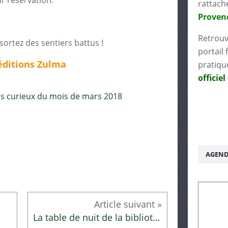
r réservation.
rattach
Proven
Retrouv
 sortez des sentiers battus !
portail 
éditions Zulma
pratiqu
officiel
AGEND
La table de nuit de la bibliothécaire