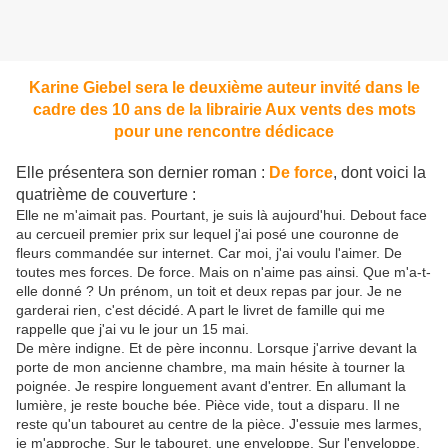
Karine Giebel sera le deuxième auteur invité dans le
cadre des 10 ans de la librairie Aux vents des mots
pour une rencontre dédicace
Elle présentera son dernier roman :
De force
, dont voici la
quatrième de couverture :
Elle ne m'aimait pas. Pourtant, je suis là aujourd'hui. Debout face
au cercueil premier prix sur lequel j'ai posé une couronne de
fleurs commandée sur internet. Car moi, j'ai voulu l'aimer. De
toutes mes forces. De force. Mais on n'aime pas ainsi. Que m'a-t-
elle donné ? Un prénom, un toit et deux repas par jour. Je ne
garderai rien, c'est décidé. A part le livret de famille qui me
rappelle que j'ai vu le jour un 15 mai.
De mère indigne. Et de père inconnu. Lorsque j'arrive devant la
porte de mon ancienne chambre, ma main hésite à tourner la
poignée. Je respire longuement avant d'entrer. En allumant la
lumière, je reste bouche bée. Pièce vide, tout a disparu. Il ne
reste qu'un tabouret au centre de la pièce. J'essuie mes larmes,
je m'approche. Sur le tabouret, une enveloppe. Sur l'enveloppe,