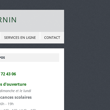
RNIN
SERVICES EN LIGNE
CONTACT
POS
2 72 43 06
s d'ouverture
dimanche et le lundi
cances scolaires
16h - 19h