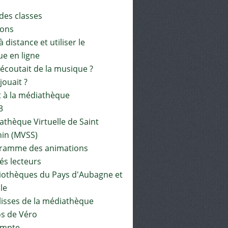
 des classes
ions
à distance et utiliser le
ue en ligne
 écoutait de la musique ?
 jouait ?
t à la médiathèque
3
athèque Virtuelle de Saint
in (MVSS)
gramme des animations
és lecteurs
liothèques du Pays d'Aubagne et
ile
lisses de la médiathèque
os de Véro
mpte