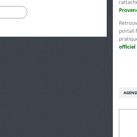
rattach
Proven
Retrouv
portail 
pratiqu
officiel
AGEND