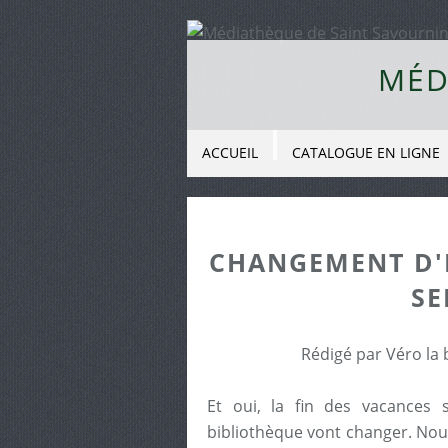
MÉD
ACCUEIL
CATALOGUE EN LIGNE
CHANGEMENT D'
SE
Rédigé par Véro la 
Et oui, la fin des vacances 
bibliothèque vont changer. Nou