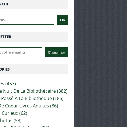
RCHE
ETTER
ORIES
tés
(457)
e Nuit De La Bibliothécaire
(382)
t Passé À La Bibliothèque
(185)
e Coeur Livres Adultes
(86)
 Curieux
(62)
Photos
(58)