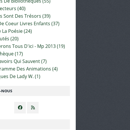
es De Bibliothèques
(55)
ecteurs
(40)
s Sont Des Trésors
(39)
e Coeur Livres Enfants
(37)
 La Poésie
(24)
utés
(20)
rons Tous D'ici - Mp 2013
(19)
thèque
(17)
Savoirs Qui Sauvent
(7)
gramme Des Animations
(4)
ues De Lady W.
(1)
Z-NOUS