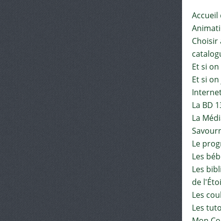
Accueil
Animat
Choisir 
catalog
Et si on
Et si on
Interne
La BD 1
La Médi
Savourn
Le pro
Les béb
Les bib
de l'Éto
Les cou
Les tut
Mon Co