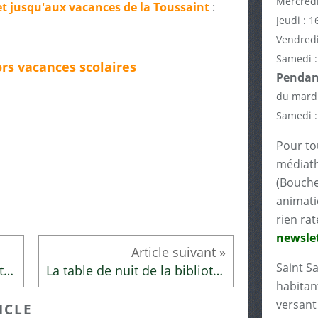
Mercredi
 et jusqu'aux vacances de la Toussaint
:
Jeudi : 1
Vendredi
Samedi :
rs vacances scolaires
Pendant
du mardi
Samedi :
Pour tou
médiath
(Bouche
animati
rien rat
newslet
Saint S
La table de nuit de la bibliothécaire
La table de nuit de la bibliothécaire
habitant
versant 
ICLE