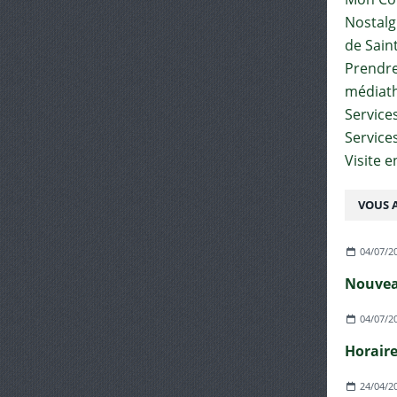
Nostalgi
de Sain
Prendre 
médiat
Services
Service
Visite 
VOUS A
04/07/2
04/07/2
24/04/2