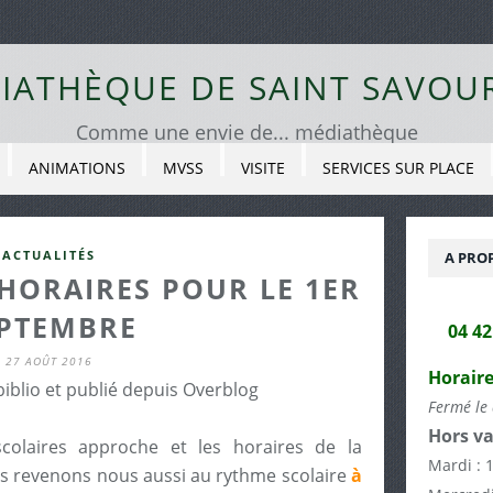
IATHÈQUE DE SAINT SAVOU
Comme une envie de... médiathèque
ANIMATIONS
MVSS
VISITE
SERVICES SUR PLACE
ACTUALITÉS
A PRO
HORAIRES POUR LE 1ER
PTEMBRE
04 4
27 AOÛT 2016
Horaire
biblio et publié depuis Overblog
Fermé le 
Hors va
scolaires approche et les horaires de la
Mardi : 
s revenons nous aussi au rythme scolaire
à