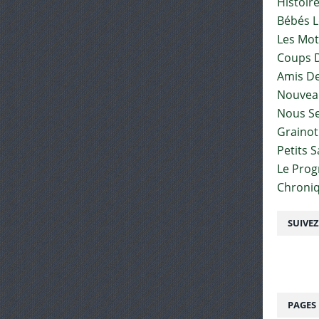
Histoir
Bébés L
Les Mot
Coups D
Amis De
Nouvea
Nous Se
Graino
Petits 
Le Pro
Chroniq
SUIVE
PAGES