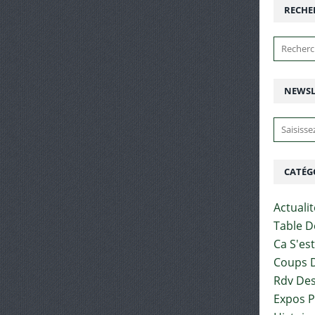
RECHE
NEWSL
CATÉG
Actuali
Table D
Ca S'es
Coups D
Rdv Des
Expos 