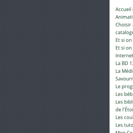
Accueil
Animat
Choisir 
catalog
Et si on
Et si on
Interne
La BD 1
La Médi
Savourn
Le pro
Les béb
Les bib
de l'Éto
Les cou
Les tut
Mon Co