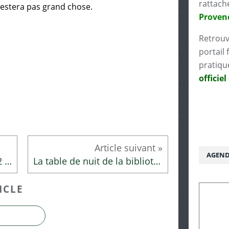
rattach
 restera pas grand chose.
Proven
Retrouv
portail 
pratiqu
officiel
AGEND
Club lecture du mercredi 22 juin 2016
La table de nuit de la bibliothécaire
ICLE