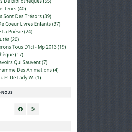
es De Bibliothèques
(55)
ecteurs
(40)
s Sont Des Trésors
(39)
e Coeur Livres Enfants
(37)
 La Poésie
(24)
utés
(20)
rons Tous D'ici - Mp 2013
(19)
thèque
(17)
Savoirs Qui Sauvent
(7)
gramme Des Animations
(4)
ues De Lady W.
(1)
Z-NOUS