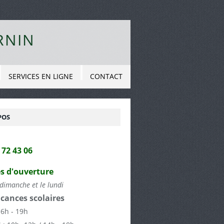
RNIN
SERVICES EN LIGNE
CONTACT
POS
2 72 43 06
s d'ouverture
dimanche et le lundi
cances scolaires
16h - 19h