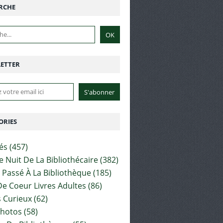
RCHE
ETTER
ORIES
tés
(457)
e Nuit De La Bibliothécaire
(382)
t Passé À La Bibliothèque
(185)
e Coeur Livres Adultes
(86)
 Curieux
(62)
Photos
(58)