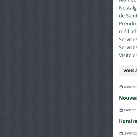
Nostalgi
de Sain
Prendre 
médiat
Services
Service
Visite 
VOUS A
04/07/2
04/07/2
24/04/2