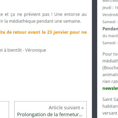
Mercredi
Jeudi : 1
te et ça ne prévient pas ! Une entorse au
Vendredi
ir la médiathèque pendant une semaine.
Samedi :
Pendant
ite de retour avant le 23 janvier pour ne
du mardi
Samedi :
t à bientôt - Véronique
Pour tou
médiath
(Bouche
animati
rien rat
newslet
Saint S
habitant
versant 
Prolongation de la fermeture de la médiathèque jusqu'au 27 janvier inclus