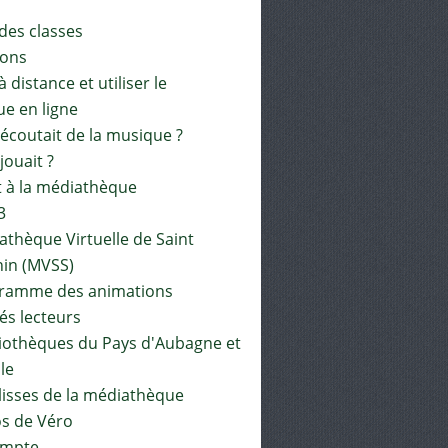
 des classes
ions
à distance et utiliser le
ue en ligne
 écoutait de la musique ?
 jouait ?
t à la médiathèque
3
athèque Virtuelle de Saint
in (MVSS)
gramme des animations
és lecteurs
liothèques du Pays d'Aubagne et
ile
lisses de la médiathèque
os de Véro
mpte