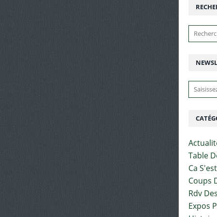
RECHE
NEWSL
CATÉG
Actuali
Table D
Ca S'es
Coups D
Rdv Des
Expos 