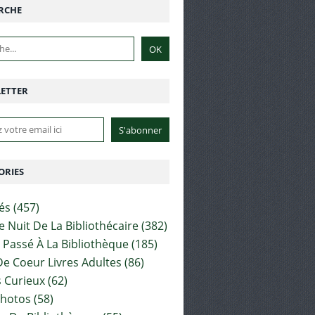
RCHE
ETTER
ORIES
tés
(457)
e Nuit De La Bibliothécaire
(382)
t Passé À La Bibliothèque
(185)
e Coeur Livres Adultes
(86)
 Curieux
(62)
Photos
(58)