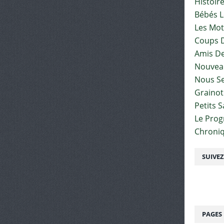
Histoir
Bébés L
Les Mot
Coups D
Amis De
Nouvea
Nous Se
Graino
Petits 
Le Pro
Chroniq
SUIVE
PAGES