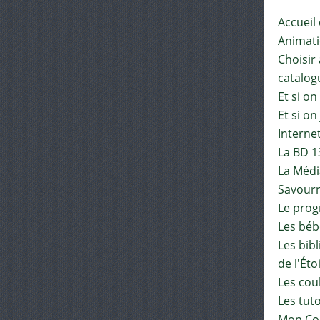
Accueil
Animat
Choisir 
catalog
Et si on
Et si on
Interne
La BD 1
La Médi
Savourn
Le pro
Les béb
Les bib
de l'Éto
Les cou
Les tut
Mon Co