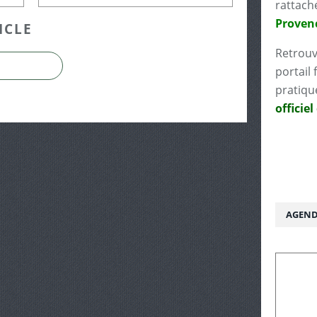
rattach
Proven
ICLE
Retrouv
portail 
pratiqu
officiel
AGEND