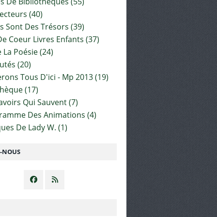
es De Bibliothèques
(55)
ecteurs
(40)
s Sont Des Trésors
(39)
e Coeur Livres Enfants
(37)
 La Poésie
(24)
utés
(20)
rons Tous D'ici - Mp 2013
(19)
thèque
(17)
Savoirs Qui Sauvent
(7)
gramme Des Animations
(4)
ues De Lady W.
(1)
Z-NOUS