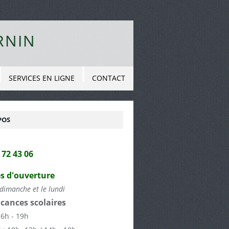
RNIN
SERVICES EN LIGNE
CONTACT
POS
2 72 43 06
s d'ouverture
dimanche et le lundi
cances scolaires
16h - 19h