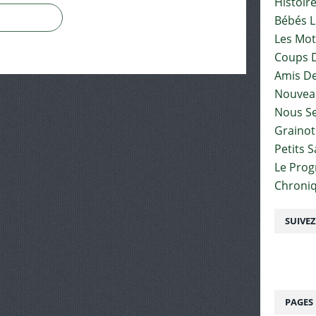
Histoir
Bébés L
Les Mot
Coups D
Amis De
Nouvea
Nous Se
Graino
Petits 
Le Pro
Chroniq
SUIVE
PAGES