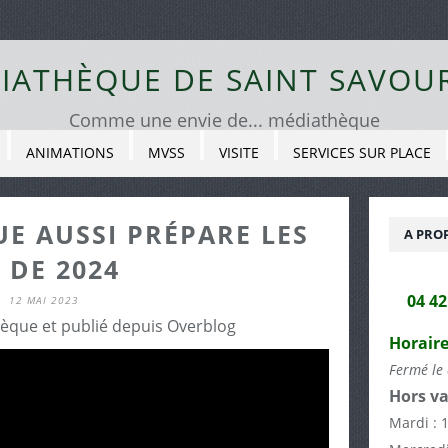
IATHÈQUE DE SAINT SAVOU
Comme une envie de... médiathèque
ANIMATIONS
MVSS
VISITE
SERVICES SUR PLACE
E AUSSI PRÉPARE LES
A PRO
 DE 2024
04 4
12 MAI 2023
èque et publié depuis Overblog
Horaire
Fermé le 
Hors va
Mardi : 