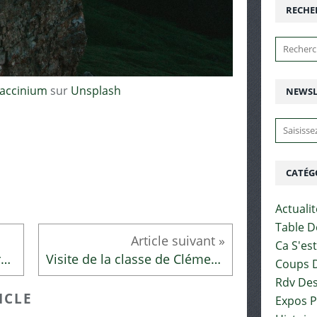
RECHE
accinium
sur
Unsplash
NEWSL
CATÉG
Actuali
Table D
Ca S'es
Coup de coeur autour des robots
Visite de la classe de Clémence
Coups D
Rdv Des
ICLE
Expos 