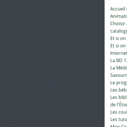
Accueil
Animat
Choisir 
catalog
Et si on
Et si on
Interne
La BD 1
La Médi
Savourn
Le pro
Les béb
Les bib
de l'Éto
Les cou
Les tut
Mon Co