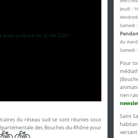
Mercredi
Jeudi : 1
Vendredi
Samedi :
Pendant
du mardi
Samedi :
Pour tou
médiath
(Bouche
animati
rien rat
newslet
Saint S
hécaires du réseau sud se sont réunies sous
habitant
 départementale des Bouches-du-Rhône pour
🚲🚲
versant 