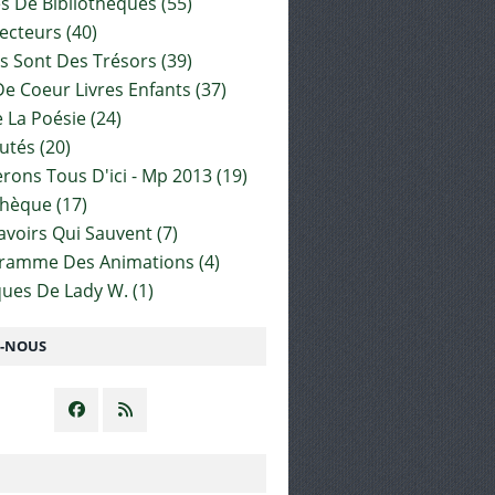
es De Bibliothèques
(55)
ecteurs
(40)
s Sont Des Trésors
(39)
e Coeur Livres Enfants
(37)
 La Poésie
(24)
utés
(20)
rons Tous D'ici - Mp 2013
(19)
thèque
(17)
Savoirs Qui Sauvent
(7)
gramme Des Animations
(4)
ues De Lady W.
(1)
Z-NOUS