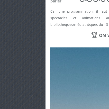
parler......
Car une programmation, il faut 
spectacles et animations
bibliothèques/médiathèques du 13 
🏆
ON V