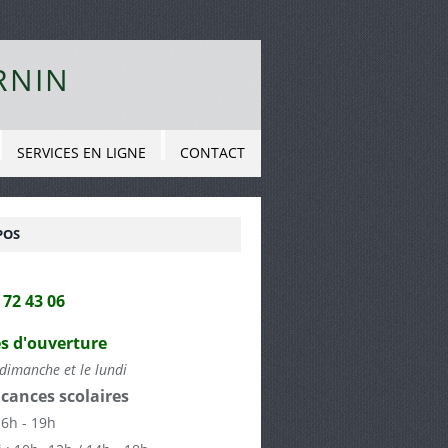
RNIN
SERVICES EN LIGNE
CONTACT
POS
2 72 43 06
s d'ouverture
dimanche et le lundi
cances scolaires
16h - 19h