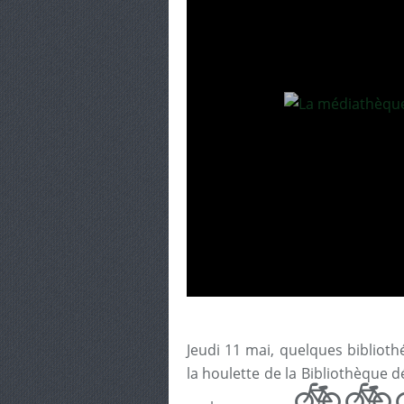
Jeudi 11 mai, quelques bibliot
la houlette de la Bibliothèque
🚲🚲