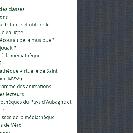
 des classes
ions
à distance et utiliser le
ue en ligne
 écoutait de la musique ?
 jouait ?
t à la médiathèque
3
athèque Virtuelle de Saint
in (MVSS)
gramme des animations
és lecteurs
liothèques du Pays d'Aubagne et
ile
lisses de la médiathèque
os de Véro
mpte