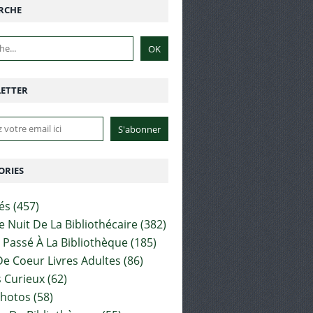
RCHE
ETTER
ORIES
tés
(457)
e Nuit De La Bibliothécaire
(382)
t Passé À La Bibliothèque
(185)
e Coeur Livres Adultes
(86)
 Curieux
(62)
Photos
(58)