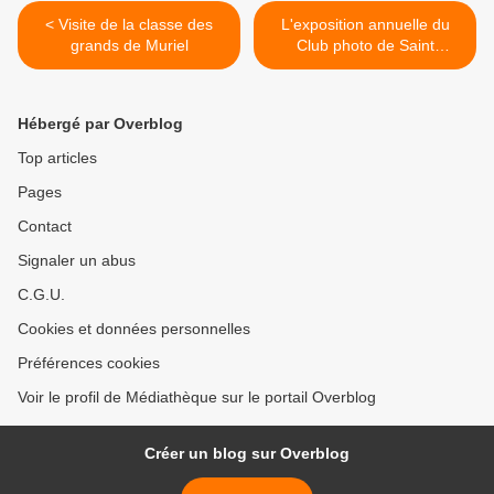
< Visite de la classe des
L'exposition annuelle du
grands de Muriel
Club photo de Saint
Savournin commence
demain >
Hébergé par Overblog
Top articles
Pages
Contact
Signaler un abus
C.G.U.
Cookies et données personnelles
Préférences cookies
Voir le profil de Médiathèque sur le portail Overblog
Créer un blog sur Overblog