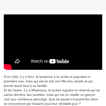
D’un côté, il y a Hori, la lycéenne à la mode et populaire à
première vue, mais qui est en fait une fille très simple et qui
pense avant tout à sa famille.
Et de l’autre, il y a Miyamura, le lycéen lugubre et réservé qui se
cache derrière ses lunettes, mais qui est en réalité un garçon
cool aux nombreux piercings. Que se passe-t-il quand les deux
se rencontrent par hasard sous leur véritable jour ?