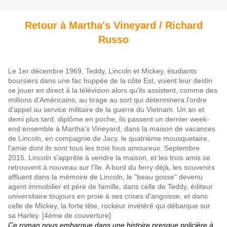
Retour à Martha's Vineyard / Richard
Russo
Le 1er décembre 1969, Teddy, Lincoln et Mickey, étudiants
boursiers dans une fac huppée de la côte Est, voient leur destin
se jouer en direct à la télévision alors qu'ils assistent, comme des
millions d'Américains, au tirage au sort qui déterminera l'ordre
d'appel au service militaire de la guerre du Vietnam. Un an et
demi plus tard, diplôme en poche, ils passent un dernier week-
end ensemble à Martha's Vineyard, dans la maison de vacances
de Lincoln, en compagnie de Jacy, le quatrième mousquetaire,
l'amie dont ils sont tous les trois fous amoureux. Septembre
2015. Lincoln s'apprête à vendre la maison, et les trois amis se
retrouvent à nouveau sur l'île. A bord du ferry déjà, les souvenirs
affluent dans la mémoire de Lincoln, le "beau gosse" devenu
agent immobilier et père de famille, dans celle de Teddy, éditeur
universitaire toujours en proie à ses crises d'angoisse, et dans
celle de Mickey, la forte tête, rockeur invétéré qui débarque sur
sa Harley.
[4ème de couverture]
Ce roman nous embarque dans une histoire presque policière à