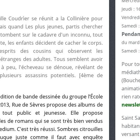
Mercredi
Jeudi : 1
Vendredi
e Coudrìer se réunit a la Collinière pour
Samedi :
ais quand Les plus jeunes, partis chercher
Pendant
, tombent sur le cadavre d'un inconnu, tout
âte, les enfants décident de cacher le corps.
du mardi
sprits des cousins qui observent les
Samedi :
tranges des adultes. Tous semblent avoir
Pour tou
 à peu, l'écheveau se dénoue, révélant de
médiath
plusieurs assassins potentiels. [4ème de
(Bouche
animati
édition de bande dessinée du groupe l’École
rien rat
2013, Rue de Sèvres propose des albums de
newslet
 tout public et jeunesse. Elle propose
Saint S
es de romans qui se sont très bien vendus
habitant
Medium. C'est très réussi. Sombres citrouilles
versant 
glauque juste comme il faut avec enquête