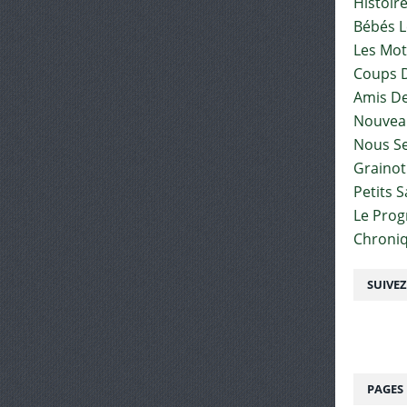
Histoir
Bébés L
Les Mot
Coups D
Amis De
Nouvea
Nous Se
Graino
Petits 
Le Pro
Chroniq
SUIVE
PAGES