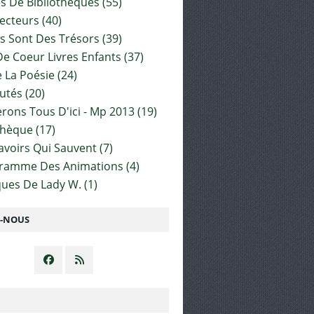
es De Bibliothèques
(55)
ecteurs
(40)
s Sont Des Trésors
(39)
e Coeur Livres Enfants
(37)
 La Poésie
(24)
utés
(20)
rons Tous D'ici - Mp 2013
(19)
thèque
(17)
Savoirs Qui Sauvent
(7)
gramme Des Animations
(4)
ues De Lady W.
(1)
Z-NOUS