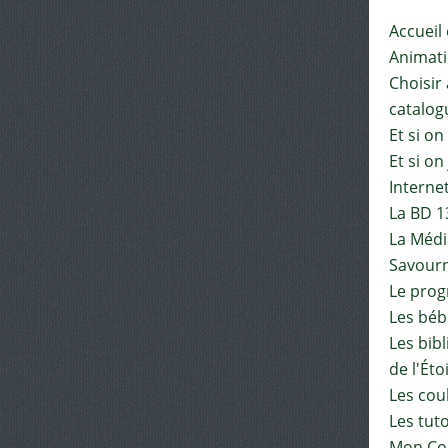
Accueil
Animat
Choisir 
catalog
Et si on
Et si on
Interne
La BD 1
La Médi
Savourn
Le pro
Les béb
Les bib
de l'Éto
Les cou
Les tut
Mon Co