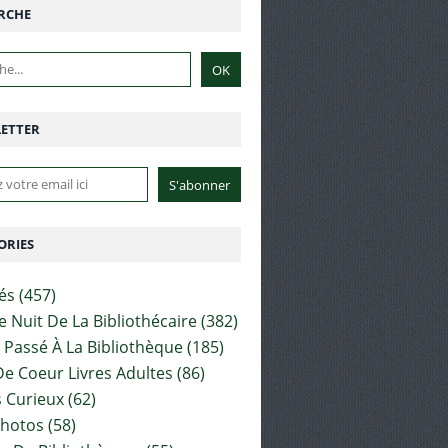
RCHE
ETTER
ORIES
tés
(457)
e Nuit De La Bibliothécaire
(382)
t Passé À La Bibliothèque
(185)
e Coeur Livres Adultes
(86)
 Curieux
(62)
Photos
(58)