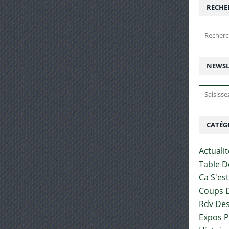
RECHE
NEWSL
CATÉG
Actuali
Table D
Ca S'es
Coups D
Rdv Des
Expos 