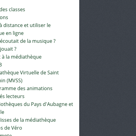
 des classes
ions
à distance et utiliser le
ue en ligne
 écoutait de la musique ?
 jouait ?
t à la médiathèque
3
athèque Virtuelle de Saint
in (MVSS)
gramme des animations
és lecteurs
liothèques du Pays d'Aubagne et
ile
lisses de la médiathèque
os de Véro
mpte