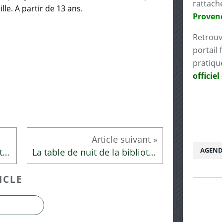
rattach
lle. A partir de 13 ans.
Proven
Retrouv
portail 
pratiqu
officiel
AGEND
La table de nuit de la bibliothécaire
La table de nuit de la bibliothécaire
ICLE