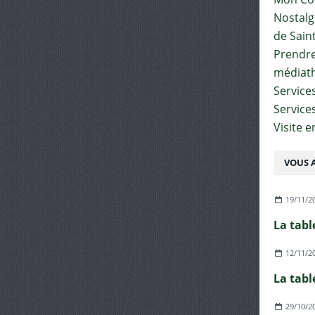
Nostalgi
de Sain
Prendre 
médiat
Services
Service
Visite 
VOUS A
19/11/2
La tabl
12/11/2
La tabl
29/10/2