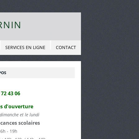
RNIN
SERVICES EN LIGNE
CONTACT
POS
2 72 43 06
s d'ouverture
dimanche et le lundi
cances scolaires
16h - 19h