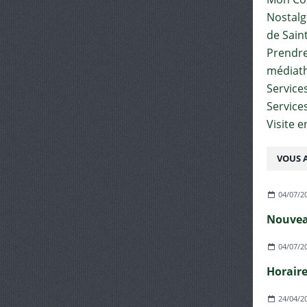
Nostalgi
de Sain
Prendre 
médiat
Services
Service
Visite 
VOUS A
04/07/2
04/07/2
24/04/2