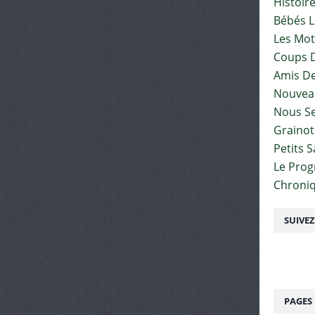
Histoir
Bébés L
Les Mot
Coups D
Amis De
Nouvea
Nous Se
Graino
Petits 
Le Pro
Chroniq
SUIVE
PAGES