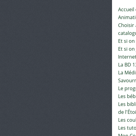
Accueil
Animat
Choisir 
catalog
Et si on
Et si on
Interne
La BD 1
La Médi
Savourn
Le pro
Les béb
Les bib
de l'Éto
Les cou
Les tut
Mon Co