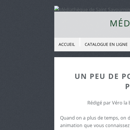
MÉD
ACCUEIL
CATALOGUE EN LIGNE
UN PEU DE P
Rédigé par Véro la 
Quand on a plus de temps, on d
animation que vous connaissez 