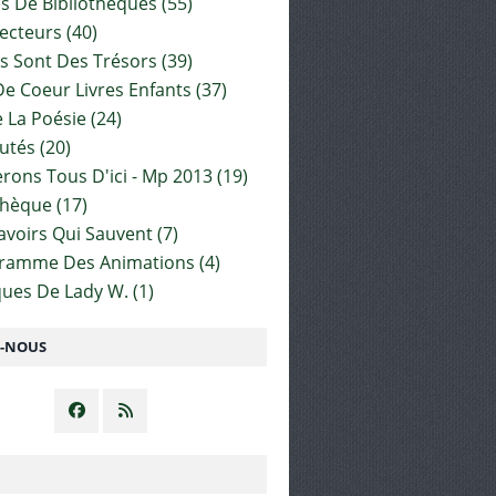
es De Bibliothèques
(55)
ecteurs
(40)
s Sont Des Trésors
(39)
e Coeur Livres Enfants
(37)
 La Poésie
(24)
utés
(20)
rons Tous D'ici - Mp 2013
(19)
thèque
(17)
Savoirs Qui Sauvent
(7)
gramme Des Animations
(4)
ues De Lady W.
(1)
Z-NOUS