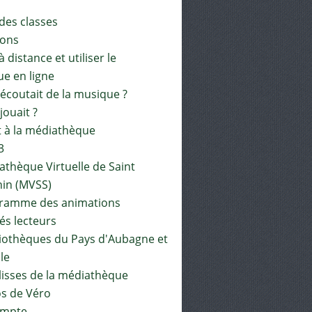
 des classes
ions
à distance et utiliser le
ue en ligne
 écoutait de la musique ?
 jouait ?
t à la médiathèque
3
athèque Virtuelle de Saint
in (MVSS)
gramme des animations
és lecteurs
liothèques du Pays d'Aubagne et
ile
lisses de la médiathèque
os de Véro
mpte