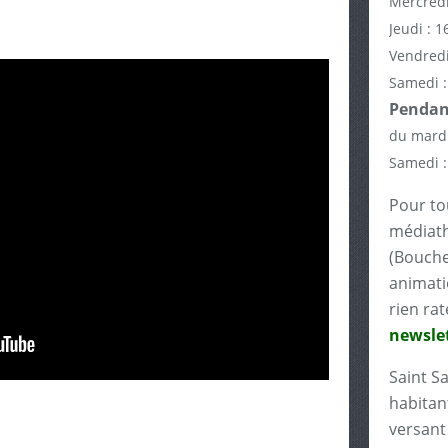
Mercredi
Jeudi : 1
Vendredi
Samedi :
Pendant
du mardi
Samedi :
Pour tou
médiath
(Bouche
animati
rien rat
newslet
Saint S
habitant
versant 