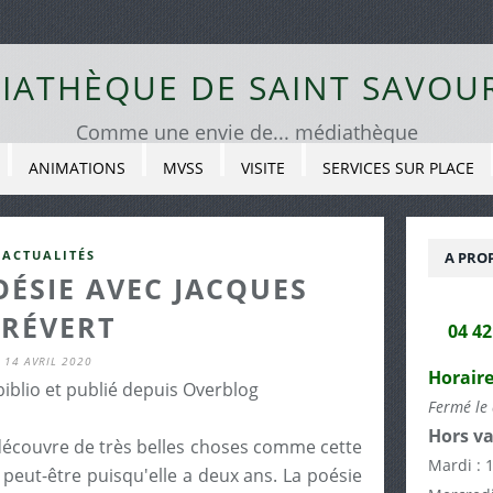
IATHÈQUE DE SAINT SAVOU
Comme une envie de... médiathèque
ANIMATIONS
MVSS
VISITE
SERVICES SUR PLACE
ACTUALITÉS
A PRO
OÉSIE AVEC JACQUES
PRÉVERT
04 4
14 AVRIL 2020
Horaire
biblio et publié depuis Overblog
Fermé le 
Hors va
écouvre de très belles choses comme cette
Mardi : 
peut-être puisqu'elle a deux ans. La poésie