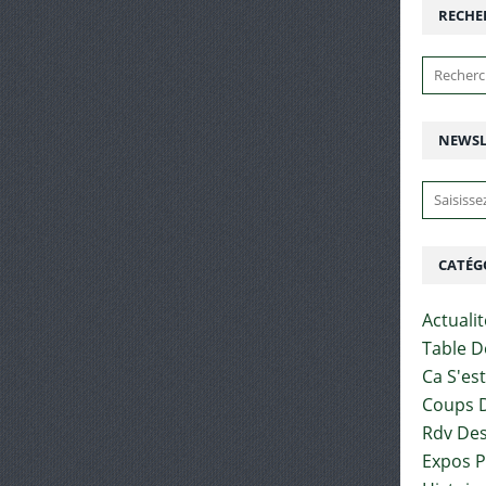
RECHE
NEWSL
CATÉG
Actuali
Table D
Ca S'es
Coups D
Rdv Des
Expos 