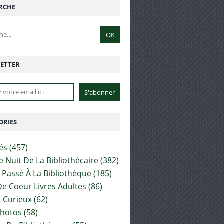
RCHE
ETTER
ORIES
tés
(457)
e Nuit De La Bibliothécaire
(382)
t Passé À La Bibliothèque
(185)
e Coeur Livres Adultes
(86)
 Curieux
(62)
Photos
(58)