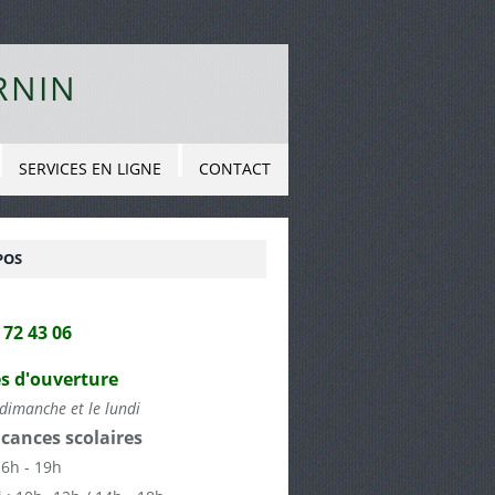
RNIN
SERVICES EN LIGNE
CONTACT
POS
2 72 43 06
s d'ouverture
dimanche et le lundi
cances scolaires
16h - 19h