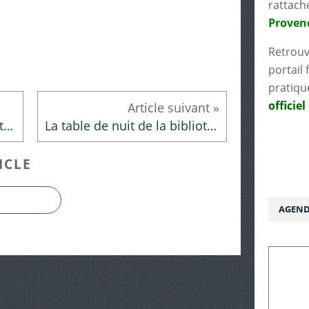
rattach
Proven
Retrouv
portail 
pratiqu
officiel
La table de nuit de la bibliothécaire
La table de nuit de la bibliothécaire
ICLE
AGEND