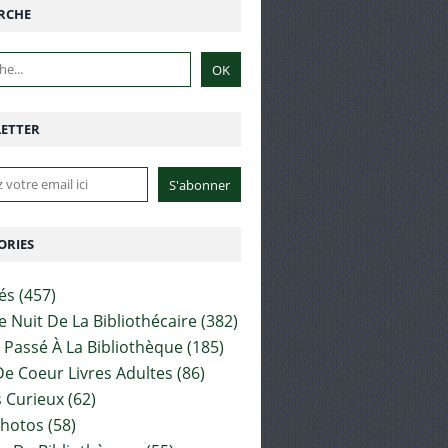
RCHE
ETTER
ORIES
tés
(457)
e Nuit De La Bibliothécaire
(382)
t Passé À La Bibliothèque
(185)
e Coeur Livres Adultes
(86)
 Curieux
(62)
Photos
(58)