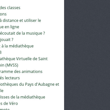
 des classes
ions
à distance et utiliser le
ue en ligne
 écoutait de la musique ?
 jouait ?
t à la médiathèque
3
athèque Virtuelle de Saint
in (MVSS)
gramme des animations
és lecteurs
liothèques du Pays d'Aubagne et
ile
lisses de la médiathèque
os de Véro
mpte