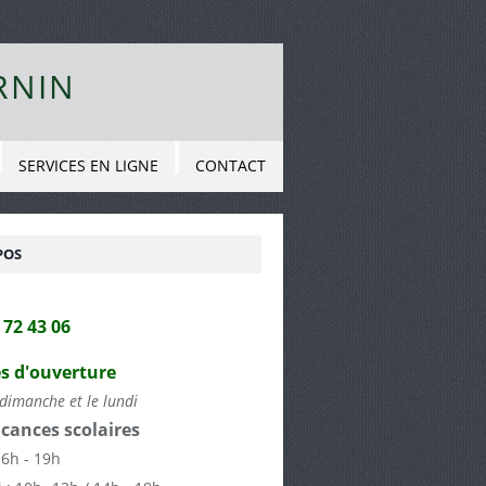
RNIN
SERVICES EN LIGNE
CONTACT
POS
2 72 43 06
s d'ouverture
dimanche et le lundi
cances scolaires
16h - 19h