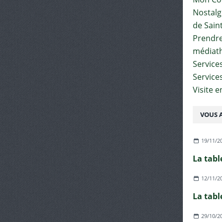
Nostalgi
de Sain
Prendre 
médiat
Services
Service
Visite 
VOUS A
19/11/2
La tabl
12/11/2
La tabl
29/10/2