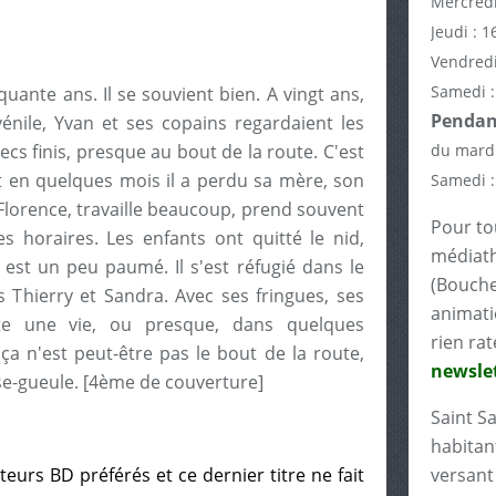
Mercredi
Jeudi : 1
Vendredi
Samedi :
nquante ans. Il se souvient bien. A vingt ans,
Pendant
nile, Yvan et ses copains regardaient les
 finis, presque au bout de la route. C'est
du mardi
Et en quelques mois il a perdu sa mère, son
Samedi :
Florence, travaille beaucoup, prend souvent
Pour tou
es horaires. Les enfants ont quitté le nid,
médiath
 est un peu paumé. Il s'est réfugié dans le
(Bouche
s Thierry et Sandra. Avec ses fringues, ses
animati
te une vie, ou presque, dans quelques
rien rat
 ça n'est peut-être pas le bout de la route,
newslet
se-gueule. [4ème de couverture]
Saint S
habitant
eurs BD préférés et ce dernier titre ne fait
versant 