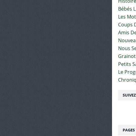
Histoir
Bébés L
Les Mot
Coups D
Amis De
Nouvea
Nous Se
Graino
Petits 
Le Pro
Chroniq
SUIVE
PAGES