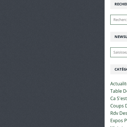
RECHE
NEWSL
CATÉG
Actuali
Table D
Ca S'es
Coups D
Rdv Des
Expos 