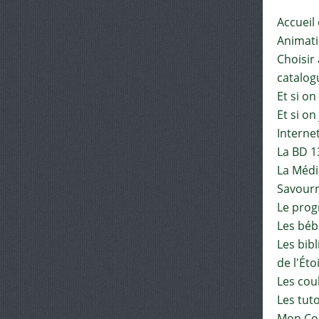
Accueil
Animat
Choisir 
catalog
Et si on
Et si on
Interne
La BD 1
La Médi
Savourn
Le pro
Les béb
Les bib
de l'Éto
Les cou
Les tut
Mon Co