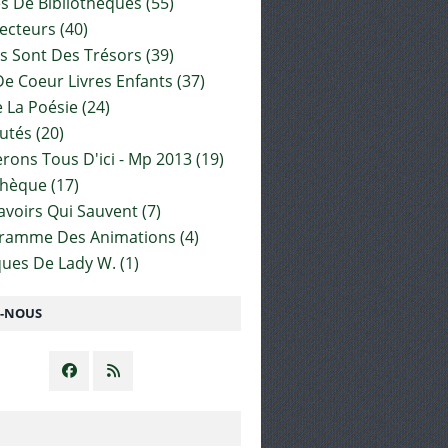
es De Bibliothèques
(55)
ecteurs
(40)
s Sont Des Trésors
(39)
e Coeur Livres Enfants
(37)
 La Poésie
(24)
utés
(20)
rons Tous D'ici - Mp 2013
(19)
thèque
(17)
Savoirs Qui Sauvent
(7)
gramme Des Animations
(4)
ues De Lady W.
(1)
Z-NOUS