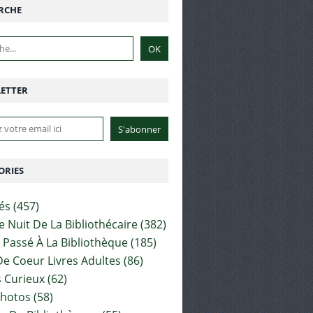
RCHE
ETTER
ORIES
tés
(457)
e Nuit De La Bibliothécaire
(382)
t Passé À La Bibliothèque
(185)
e Coeur Livres Adultes
(86)
 Curieux
(62)
Photos
(58)