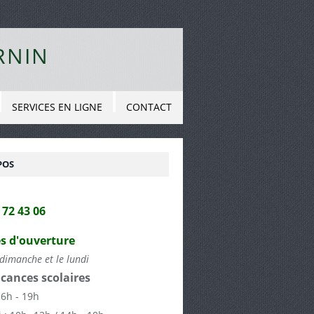
RNIN
SERVICES EN LIGNE
CONTACT
POS
2 72 43 06
s d'ouverture
dimanche et le lundi
cances scolaires
16h - 19h