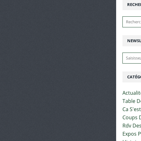
RECHE
NEWSL
CATÉG
Actuali
Table D
Ca S'es
Coups D
Rdv Des
Expos 