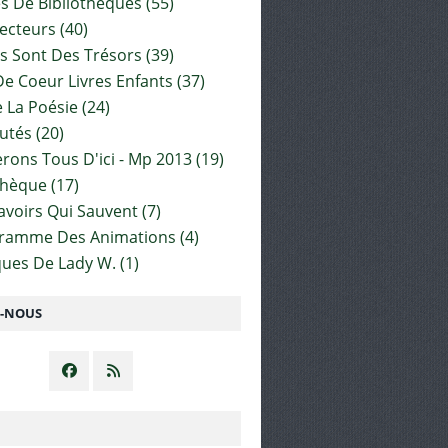
es De Bibliothèques
(55)
ecteurs
(40)
s Sont Des Trésors
(39)
e Coeur Livres Enfants
(37)
 La Poésie
(24)
utés
(20)
rons Tous D'ici - Mp 2013
(19)
thèque
(17)
Savoirs Qui Sauvent
(7)
gramme Des Animations
(4)
ues De Lady W.
(1)
Z-NOUS