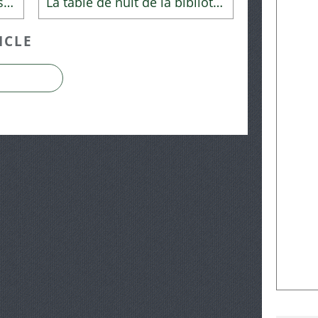
Le RDV des curieux du mois d'août 2017
La table de nuit de la bibliothécaire
ICLE