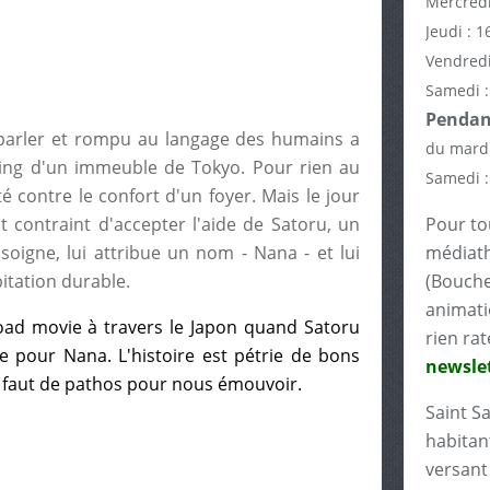
Mercredi
Jeudi : 1
Vendredi
Samedi :
Pendant
-parler et rompu au langage des humains a
du mardi
king d'un immeuble de Tokyo. Pour rien au
Samedi :
é contre le confort d'un foyer. Mais le jour
st contraint d'accepter l'aide de Satoru, un
Pour tou
 soigne, lui attribue un nom - Nana - et lui
médiath
itation durable.
(Bouche
animati
road movie à travers le Japon quand Satoru
rien rat
 pour Nana. L'histoire est pétrie de bons
newslet
'il faut de pathos pour nous émouvoir.
Saint S
habitant
versant 