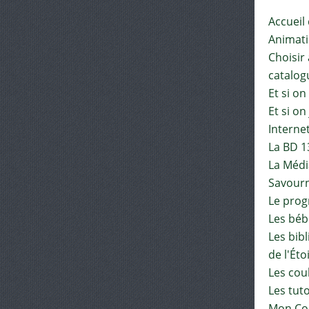
Accueil
Animat
Choisir 
catalog
Et si on
Et si on
Interne
La BD 1
La Médi
Savourn
Le pro
Les béb
Les bib
de l'Éto
Les cou
Les tut
Mon Co