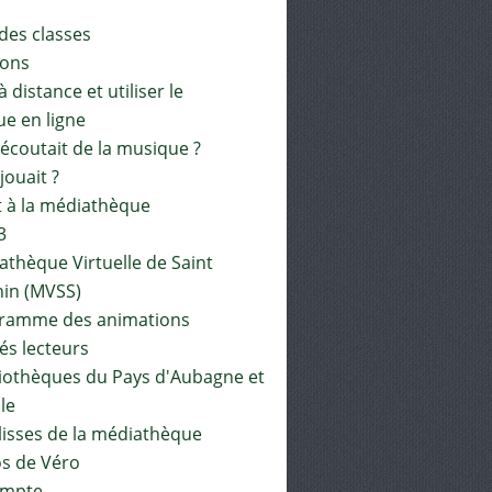
 des classes
ions
à distance et utiliser le
ue en ligne
 écoutait de la musique ?
 jouait ?
t à la médiathèque
3
athèque Virtuelle de Saint
in (MVSS)
gramme des animations
és lecteurs
liothèques du Pays d'Aubagne et
ile
lisses de la médiathèque
os de Véro
mpte