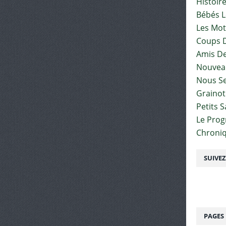
Histoir
Bébés L
Les Mot
Coups D
Amis De
Nouvea
Nous Se
Graino
Petits 
Le Pro
Chroniq
SUIVE
PAGES