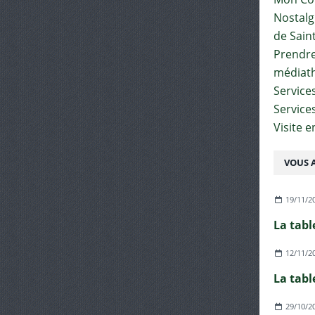
Nostalgi
de Sain
Prendre 
médiat
Services
Service
Visite 
VOUS A
19/11/2
La tabl
12/11/2
La tabl
29/10/2