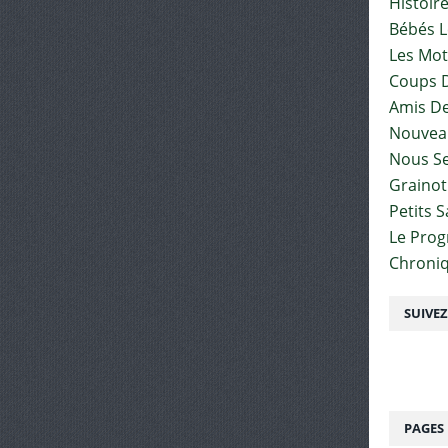
Histoir
Bébés L
Les Mot
Coups D
Amis De
Nouvea
Nous Se
Graino
Petits 
Le Pro
Chroniq
SUIVE
PAGES