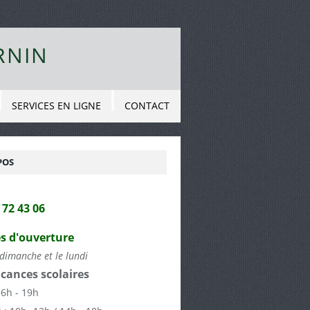
RNIN
SERVICES EN LIGNE
CONTACT
POS
2 72 43 06
s d'ouverture
dimanche et le lundi
cances scolaires
16h - 19h