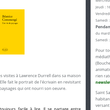
Mercredi
Jeudi : 1
Vendredi
Samedi :
Pendant
du mardi
Samedi :
Pour tou
médiath
(Bouche
animati
s visites à Lawrence Durrell dans sa maison
rien rat
e fait le portrait de l'écrivain en revisitant
newslet
s paysages qui ont nourri son oeuvre.
Saint S
habitant
versant 
oujours facile à lire. Il se partage entre