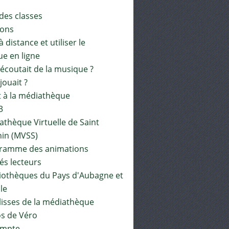
 des classes
ions
à distance et utiliser le
ue en ligne
 écoutait de la musique ?
 jouait ?
t à la médiathèque
3
athèque Virtuelle de Saint
in (MVSS)
gramme des animations
és lecteurs
liothèques du Pays d'Aubagne et
ile
lisses de la médiathèque
os de Véro
mpte