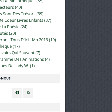
es De Bibliothèques
(55)
ecteurs
(40)
s Sont Des Trésors
(39)
e Coeur Livres Enfants
(37)
 La Poésie
(24)
utés
(20)
rons Tous D'ici - Mp 2013
(19)
thèque
(17)
Savoirs Qui Sauvent
(7)
gramme Des Animations
(4)
ues De Lady W.
(1)
Z-NOUS