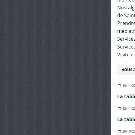
Nostalgi
de Sain
Prendre 
médiat
Services
Service
Visite 
VOUS A
19/11/2
La tabl
12/11/2
La tabl
29/10/2