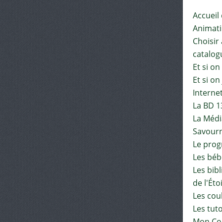
Accueil
Animat
Choisir 
catalog
Et si on
Et si on
Interne
La BD 1
La Médi
Savourn
Le pro
Les béb
Les bib
de l'Éto
Les cou
Les tut
Mon Co