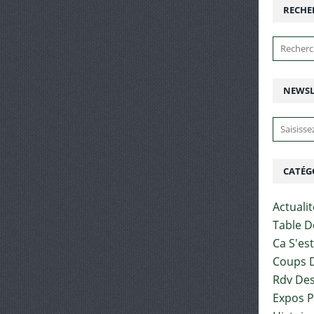
RECHE
NEWSL
CATÉG
Actuali
Table D
Ca S'es
Coups D
Rdv Des
Expos 