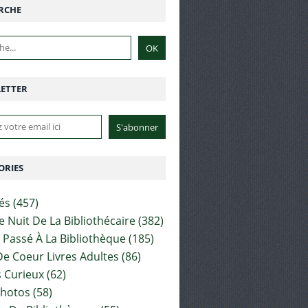
RCHE
ETTER
ORIES
tés
(457)
e Nuit De La Bibliothécaire
(382)
t Passé À La Bibliothèque
(185)
e Coeur Livres Adultes
(86)
 Curieux
(62)
Photos
(58)