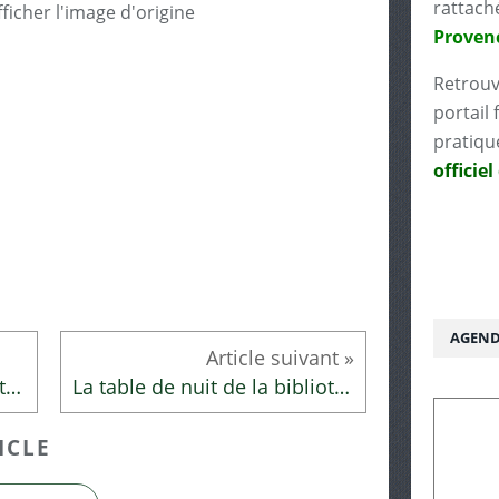
rattach
Proven
Retrouv
portail 
pratiqu
officiel
AGEND
La table de nuit de la bibliothécaire
La table de nuit de la bibliothécaire
ICLE