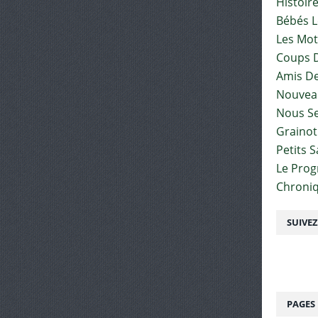
Histoir
Bébés L
Les Mot
Coups D
Amis De
Nouvea
Nous Se
Graino
Petits 
Le Pro
Chroniq
SUIVE
PAGES