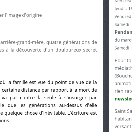
Mercredi
Jeudi : 1
Vendredi
Samedi :
Pendant
du mardi
 arrière-grand-mère, quatre générations de
Samedi :
s à la découverte d'un douloureux secret
Pour tou
médiath
(Bouche
où la famille est vue du point de vue de la
animati
e certaine distance par rapport à la mort de
rien rat
 va par contre la seule à s'insurger par
newslet
le que les générations au-dessus d'elle
Saint S
uelque chose d'inévitable. L'écriture est
habitant
ions.
versant 