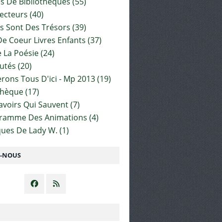
es De Bibliothèques
(55)
ecteurs
(40)
s Sont Des Trésors
(39)
e Coeur Livres Enfants
(37)
 La Poésie
(24)
utés
(20)
rons Tous D'ici - Mp 2013
(19)
thèque
(17)
Savoirs Qui Sauvent
(7)
gramme Des Animations
(4)
ues De Lady W.
(1)
Z-NOUS