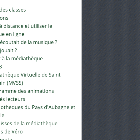
 des classes
ions
à distance et utiliser le
ue en ligne
 écoutait de la musique ?
 jouait ?
t à la médiathèque
3
athèque Virtuelle de Saint
in (MVSS)
gramme des animations
és lecteurs
liothèques du Pays d'Aubagne et
ile
lisses de la médiathèque
os de Véro
mpte