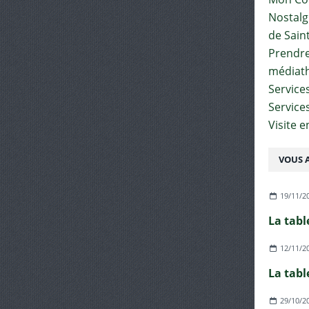
Nostalgi
de Sain
Prendre 
médiat
Services
Service
Visite 
VOUS A
19/11/2
La tabl
12/11/2
La tabl
29/10/2