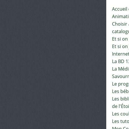
Accueil
Animat
Choisir 
catalog
Et si on
Et si on
Interne
La BD 1
La Médi
Savourn
Le pro
Les béb
Les bib
de l'Éto
Les cou
Les tut
Mon Co