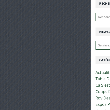
RECHE
NEWSL
CATÉG
Actuali
Table D
Ca S'es
Coups D
Rdv Des
Expos 