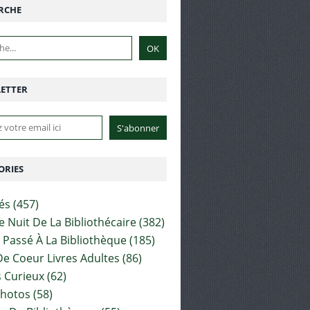
RCHE
ETTER
ORIES
tés
(457)
e Nuit De La Bibliothécaire
(382)
t Passé À La Bibliothèque
(185)
e Coeur Livres Adultes
(86)
 Curieux
(62)
Photos
(58)