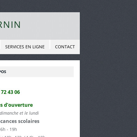
RNIN
SERVICES EN LIGNE
CONTACT
POS
2 72 43 06
s d'ouverture
dimanche et le lundi
cances scolaires
16h - 19h