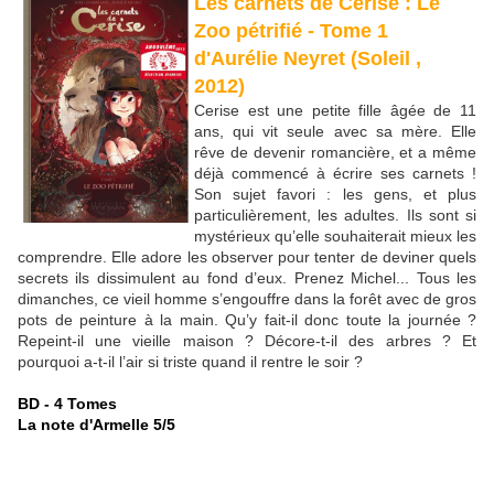
Les carnets de Cerise : Le
Zoo pétrifié - Tome 1
d'Aurélie Neyret (Soleil ,
2012)
Cerise est une petite fille âgée de 11
ans, qui vit seule avec sa mère. Elle
rêve de devenir romancière, et a même
déjà commencé à écrire ses carnets !
Son sujet favori : les gens, et plus
particulièrement, les adultes. Ils sont si
mystérieux qu’elle souhaiterait mieux les
comprendre. Elle adore les observer pour tenter de deviner quels
secrets ils dissimulent au fond d’eux. Prenez Michel... Tous les
dimanches, ce vieil homme s’engouffre dans la forêt avec de gros
pots de peinture à la main. Qu’y fait-il donc toute la journée ?
Repeint-il une vieille maison ? Décore-t-il des arbres ? Et
pourquoi a-t-il l’air si triste quand il rentre le soir ?
BD - 4 Tomes
La note d'Armelle 5/5