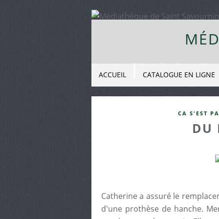
MÉD
ACCUEIL
CATALOGUE EN LIGNE
CA S'EST P
DU 
Catherine a assuré le remplace
d'une prothèse de hanche. Merc