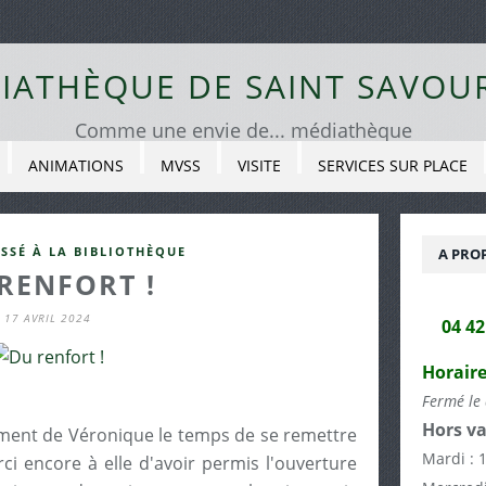
IATHÈQUE DE SAINT SAVOU
Comme une envie de... médiathèque
ANIMATIONS
MVSS
VISITE
SERVICES SUR PLACE
ASSÉ À LA BIBLIOTHÈQUE
A PRO
RENFORT !
17 AVRIL 2024
04 4
Horaire
Fermé le 
Hors va
ment de Véronique le temps de se remettre
Mardi : 
i encore à elle d'avoir permis l'ouverture