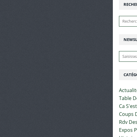
RECHE
NEWSL
CATÉG
Actuali
Table D
Ca S'es
Coups D
Rdv Des
Expos 