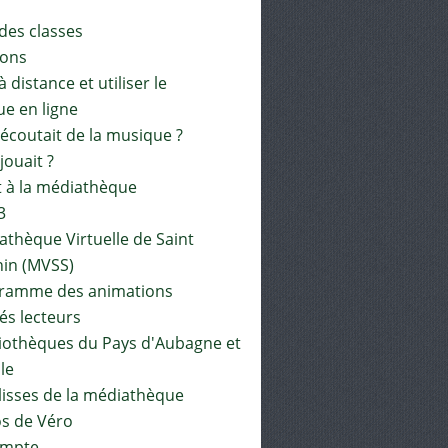
 des classes
ions
à distance et utiliser le
ue en ligne
 écoutait de la musique ?
 jouait ?
t à la médiathèque
3
athèque Virtuelle de Saint
in (MVSS)
gramme des animations
és lecteurs
liothèques du Pays d'Aubagne et
ile
lisses de la médiathèque
os de Véro
mpte