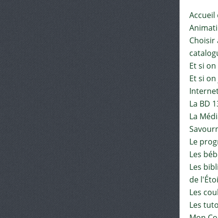
Accueil
Animat
Choisir 
catalog
Et si on
Et si on
Interne
La BD 1
La Médi
Savourn
Le pro
Les béb
Les bib
de l'Éto
Les cou
Les tut
Mon Co