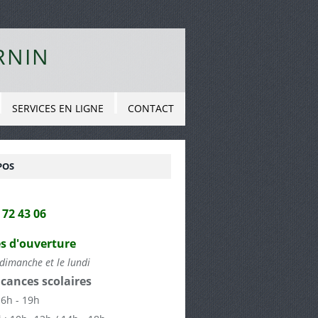
RNIN
SERVICES EN LIGNE
CONTACT
POS
2 72 43 06
s d'ouverture
dimanche et le lundi
cances scolaires
16h - 19h