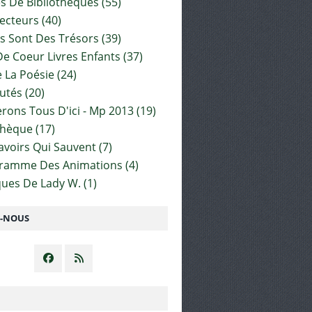
es De Bibliothèques
(55)
ecteurs
(40)
s Sont Des Trésors
(39)
e Coeur Livres Enfants
(37)
 La Poésie
(24)
utés
(20)
rons Tous D'ici - Mp 2013
(19)
thèque
(17)
Savoirs Qui Sauvent
(7)
gramme Des Animations
(4)
ues De Lady W.
(1)
Z-NOUS