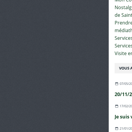
Nostalgi
de Sain
Prendre 
médiat
Services
Service
Visite 
VOUS A
07/05/2
17/02/2
Je suis
21/01/2