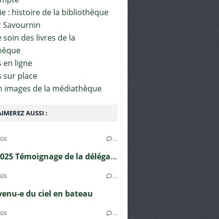
e : histoire de la bibliothèque
t Savournin
soin des livres de la
hèque
 en ligne
s sur place
en images de la médiathèque
IMEREZ AUSSI :
026
…
20/11/2025 Témoignage de la délégation japonaise HIBAKUSHA
026
…
 venu-e du ciel en bateau
026
…