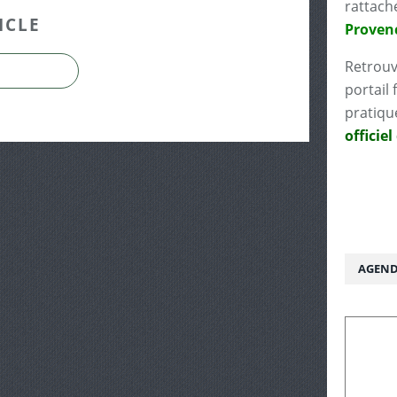
rattach
ICLE
Proven
Retrouv
portail 
pratiqu
officiel
AGEND