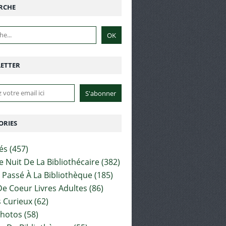
RCHE
ETTER
ORIES
tés
(457)
e Nuit De La Bibliothécaire
(382)
t Passé À La Bibliothèque
(185)
e Coeur Livres Adultes
(86)
 Curieux
(62)
Photos
(58)