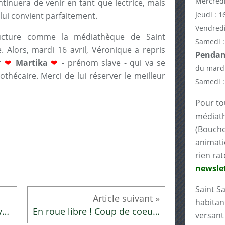
Mercredi
tinuera de venir en tant que lectrice, mais
Jeudi : 1
e lui convient parfaitement.
Vendredi
ructure comme la médiathèque de Saint
Samedi :
. Alors, mardi 16 avril, Véronique a repris
Pendant
ar
❤
Martika
❤
- prénom slave - qui va se
du mardi
thécaire. Merci de lui réserver le meilleur
Samedi :
Pour tou
médiath
(Bouche
animati
rien rat
newslet
Saint S
habitant
Le défi d'écriture Babelio avril 2024
En roue libre ! Coup de coeur du mois d'avril
versant 