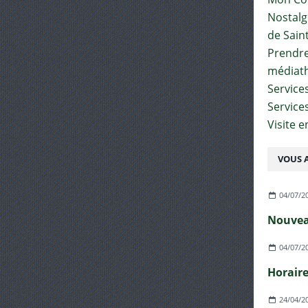
Nostalgi
de Sain
Prendre 
médiat
Services
Service
Visite 
VOUS A
04/07/2
04/07/2
24/04/2