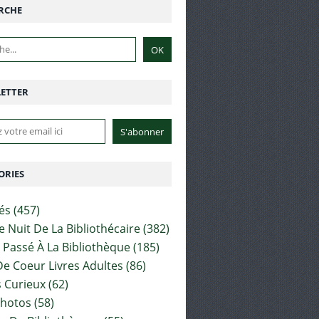
RCHE
ETTER
ORIES
tés
(457)
e Nuit De La Bibliothécaire
(382)
t Passé À La Bibliothèque
(185)
e Coeur Livres Adultes
(86)
 Curieux
(62)
Photos
(58)