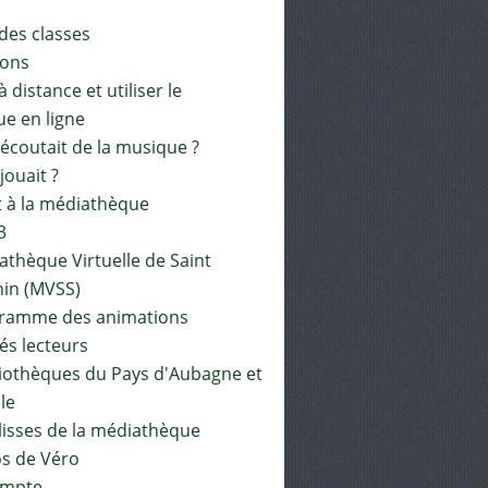
 des classes
ions
à distance et utiliser le
ue en ligne
 écoutait de la musique ?
 jouait ?
t à la médiathèque
3
athèque Virtuelle de Saint
in (MVSS)
gramme des animations
és lecteurs
liothèques du Pays d'Aubagne et
ile
lisses de la médiathèque
os de Véro
mpte