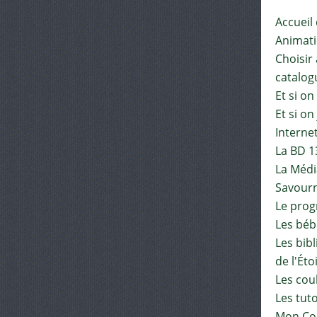
Accueil
Animat
Choisir 
catalog
Et si on
Et si on
Interne
La BD 1
La Médi
Savourn
Le pro
Les béb
Les bib
de l'Éto
Les cou
Les tut
Mon Co