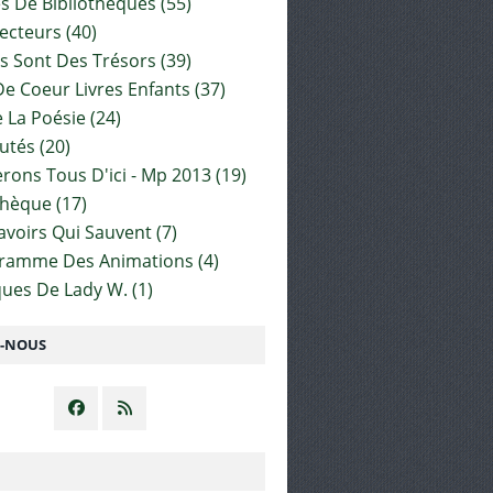
es De Bibliothèques
(55)
ecteurs
(40)
s Sont Des Trésors
(39)
e Coeur Livres Enfants
(37)
 La Poésie
(24)
utés
(20)
rons Tous D'ici - Mp 2013
(19)
thèque
(17)
Savoirs Qui Sauvent
(7)
gramme Des Animations
(4)
ues De Lady W.
(1)
Z-NOUS