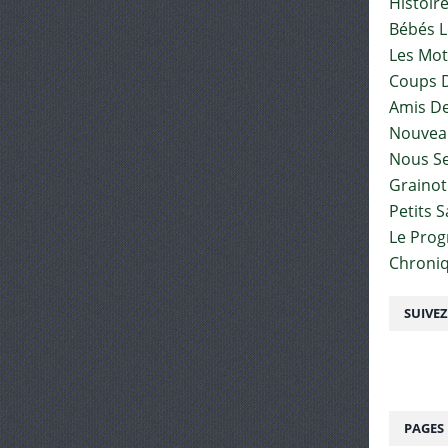
Histoir
Bébés L
Les Mot
Coups D
Amis De
Nouvea
Nous Se
Graino
Petits 
Le Pro
Chroniq
SUIVE
PAGES