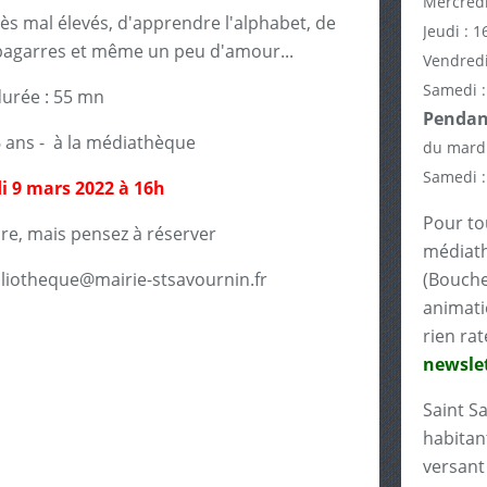
Mercredi
rès mal élevés, d'apprendre l'alphabet, de
Jeudi : 1
 bagarres et même un peu d'amour...
Vendredi
Samedi :
urée : 55 mn
Pendant
6 ans - à la médiathèque
du mardi
Samedi :
i 9 mars 2022 à 16h
Pour tou
bre, mais pensez à réserver
médiath
bliotheque@mairie-stsavournin.fr
(Bouche
animati
rien rat
newslet
Saint S
habitant
versant 