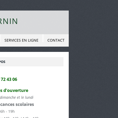
RNIN
SERVICES EN LIGNE
CONTACT
POS
2 72 43 06
s d'ouverture
dimanche et le lundi
cances scolaires
16h - 19h