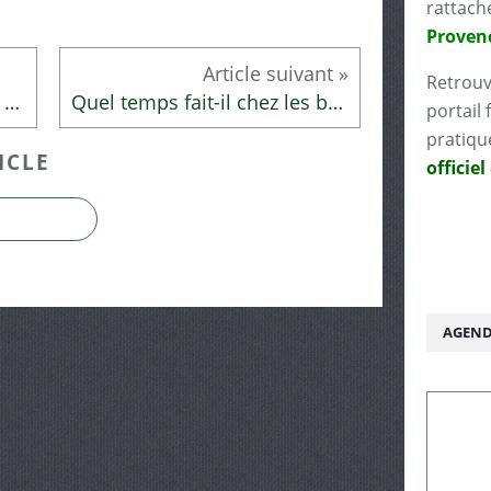
rattach
Proven
Retrouv
Le rendez-vous des curieux de mars 2022
Quel temps fait-il chez les bébés lecteurs ?
portail 
pratiqu
ICLE
officiel
AGEND