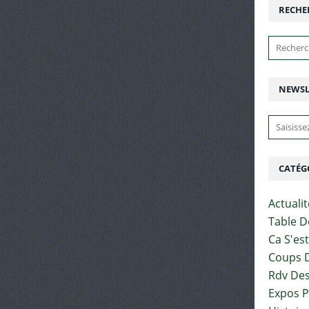
RECHE
NEWSL
CATÉG
Actuali
Table D
Ca S'es
Coups D
Rdv Des
Expos 