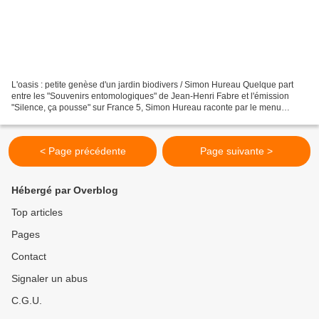
L'oasis : petite genèse d'un jardin biodivers / Simon Hureau Quelque part
entre les "Souvenirs entomologiques" de Jean-Henri Fabre et l'émission
"Silence, ça pousse" sur France 5, Simon Hureau raconte par le menu
comment il a peu à peu redonné vie à son...
< Page précédente
Page suivante >
Hébergé par Overblog
Top articles
Pages
Contact
Signaler un abus
C.G.U.