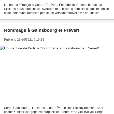
La fortuna / Françoise Gallo 1901 Porto Empedocle. Comme beaucoup de
Siciliens, Giuseppa choisit, avec son mari et ses quatre fils, de quitter son île
et de tenter une traversée périlleuse vers une nouvelle vie en Tunisie.
Certains fuient la misère, le...
Hommage à Gainsbourg et Prévert
Publié le 29/04/2021 à 10:16
Serge Gainsbourg - La chanson de Prévert (Clip Officiel)Commandez et
écoutez : https://sergegainsbourg.lnk.to/LAlbumDeSaVieIDSuivez Serge