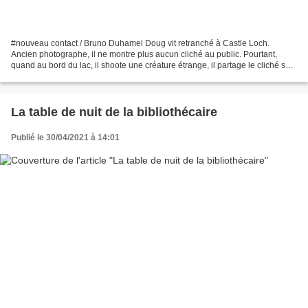
#nouveau contact / Bruno Duhamel Doug vit retranché à Castle Loch.
Ancien photographe, il ne montre plus aucun cliché au public. Pourtant,
quand au bord du lac, il shoote une créature étrange, il partage le cliché sur
le réseau social Twister. Avec ce...
La table de nuit de la bibliothécaire
Publié le 30/04/2021 à 14:01