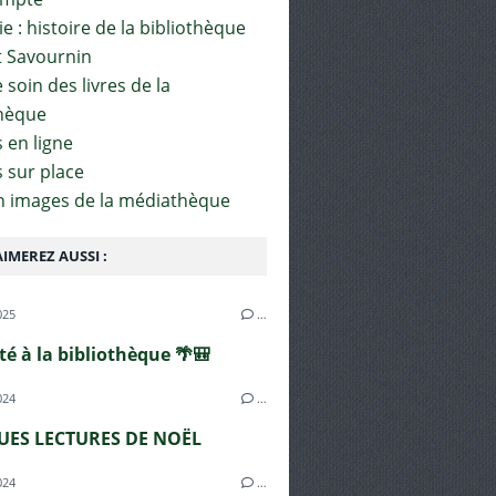
e : histoire de la bibliothèque
t Savournin
soin des livres de la
hèque
 en ligne
s sur place
en images de la médiathèque
IMEREZ AUSSI :
025
…
été à la bibliothèque 🌴🎒
024
…
ES LECTURES DE NOËL
024
…