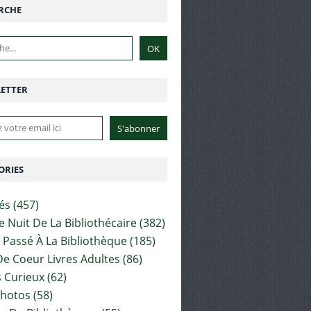
RCHE
ETTER
ORIES
tés
(457)
e Nuit De La Bibliothécaire
(382)
t Passé À La Bibliothèque
(185)
e Coeur Livres Adultes
(86)
 Curieux
(62)
Photos
(58)