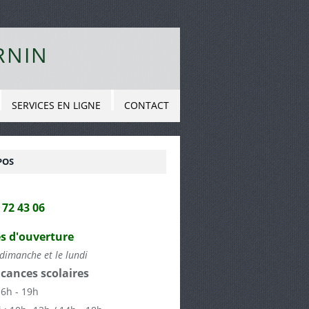
RNIN
SERVICES EN LIGNE
CONTACT
POS
2 72 43 06
s d'ouverture
dimanche et le lundi
cances scolaires
16h - 19h