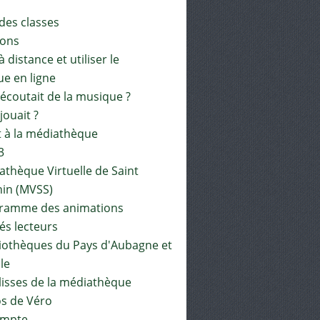
 des classes
ions
à distance et utiliser le
ue en ligne
 écoutait de la musique ?
 jouait ?
t à la médiathèque
3
athèque Virtuelle de Saint
in (MVSS)
gramme des animations
és lecteurs
liothèques du Pays d'Aubagne et
ile
lisses de la médiathèque
os de Véro
mpte