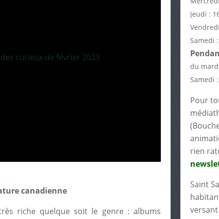
Mercredi
Jeudi : 1
Vendredi
Samedi :
Pendant
du mardi
Samedi :
Pour tou
médiath
(Bouche
animati
rien rat
newslet
Saint S
rature canadienne
habitant
versant 
très riche quelque soit le genre : albums