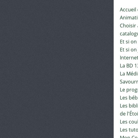
Accueil
Animat
Choisir 
catalog
Et si on
Et si on
Interne
La BD 1
La Médi
Savourn
Le pro
Les béb
Les bib
de l'Éto
Les cou
Les tut
Mon Co