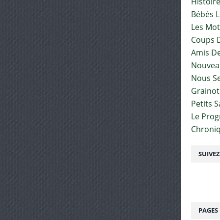
Histoir
Bébés L
Les Mot
Coups D
Amis De
Nouvea
Nous Se
Graino
Petits 
Le Pro
Chroniq
SUIVE
PAGES