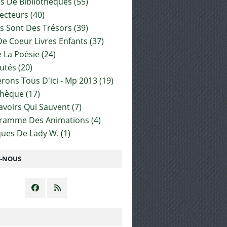
es De Bibliothèques
(55)
ecteurs
(40)
s Sont Des Trésors
(39)
e Coeur Livres Enfants
(37)
 La Poésie
(24)
utés
(20)
rons Tous D'ici - Mp 2013
(19)
thèque
(17)
Savoirs Qui Sauvent
(7)
gramme Des Animations
(4)
ues De Lady W.
(1)
Z-NOUS