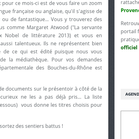
rattach
x pour ce mois-ci est de vous faire un zoom
Proven
gue française ou anglaise, qu'il s'agisse de
er ou de fantastique... Vous y trouverez des
Retrouv
us comme Margaret Atwood ("La servante
portail 
ix Nobel de littérature 2013) et vous en
pratiqu
ussi talentueux. Ils ne représentent bien
officiel
ie de ce qui est édité puisque nous vous
de la médiathèque. Pour vos demandes
 départementale des Bouches-du-Rhône est
de documents sur le présentoir à côté de la
AGEND
urieux ne les a pas déjà pris... La liste
-dessous) vous donne les titres choisis pour
 sortez des sentiers battus !