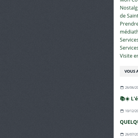
Nostalgi
de Sain
Prendre 
médiat
Services
Service
Visite 
VOUS A
26/06/2
📚☀️ L'
10/12/2
QUELQU
26/07/2