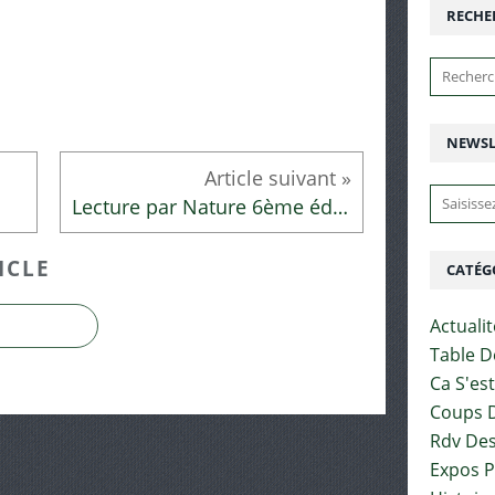
RECHE
NEWSL
Lecture par Nature 6ème édition à Saint Savournin
ICLE
CATÉG
Actuali
Table D
Ca S'es
Coups D
Rdv Des
Expos 