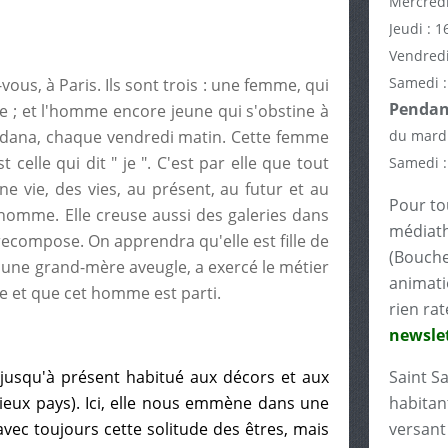
Mercredi
Jeudi : 1
Vendredi
Samedi :
vous, à Paris. Ils sont trois : une femme, qui
Pendant
e ; et l'homme encore jeune qui s'obstine à
ordana, chaque vendredi matin. Cette femme
du mardi
 celle qui dit " je ". C'est par elle que tout
Samedi :
ne vie, des vies, au présent, au futur et au
Pour tou
homme. Elle creuse aussi des galeries dans
médiath
t recompose. On apprendra qu'elle est fille de
(Bouche
une grand-mère aveugle, a exercé le métier
animati
 et que cet homme est parti.
rien rat
newslet
jusqu'à présent habitué aux décors et aux
Saint S
Vieux pays). Ici, elle nous emmène dans une
habitant
vec toujours cette solitude des êtres, mais
versant 