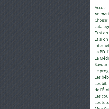
Accueil
Animat
Choisir 
catalog
Et si on
Et si on
Interne
La BD 1
La Médi
Savourn
Le pro
Les béb
Les bib
de l'Éto
Les cou
Les tut
Mon Co