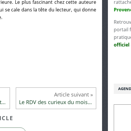
ieure. Le plus fascinant chez cette auteure
rattach
qui se cale dans la tête du lecteur, qui donne
Proven
e.
Retrouv
portail 
pratiqu
officiel
AGEND
La table de nuit de la bibliothécaire
Le RDV des curieux du mois de janvier 2018
ICLE