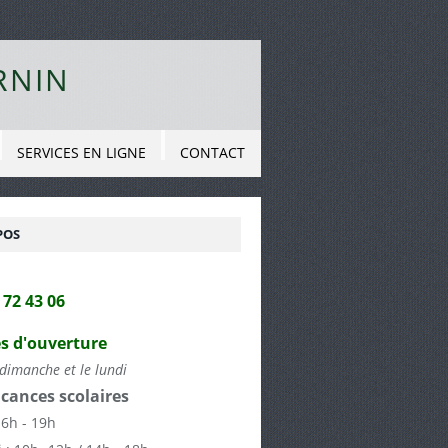
RNIN
SERVICES EN LIGNE
CONTACT
POS
2 72 43 06
s d'ouverture
dimanche et le lundi
cances scolaires
16h - 19h