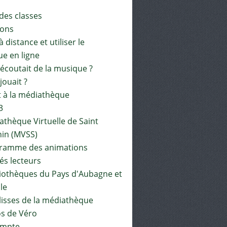
 des classes
ions
à distance et utiliser le
ue en ligne
 écoutait de la musique ?
 jouait ?
t à la médiathèque
3
athèque Virtuelle de Saint
in (MVSS)
gramme des animations
és lecteurs
liothèques du Pays d'Aubagne et
ile
lisses de la médiathèque
os de Véro
mpte