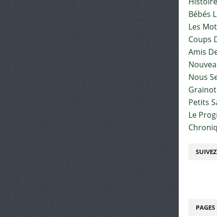
Histoir
Bébés L
Les Mot
Coups D
Amis De
Nouvea
Nous Se
Graino
Petits 
Le Pro
Chroniq
SUIVE
PAGES