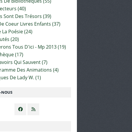
es De Bibliothèques
(55)
ecteurs
(40)
s Sont Des Trésors
(39)
e Coeur Livres Enfants
(37)
 La Poésie
(24)
utés
(20)
rons Tous D'ici - Mp 2013
(19)
thèque
(17)
Savoirs Qui Sauvent
(7)
gramme Des Animations
(4)
ues De Lady W.
(1)
Z-NOUS