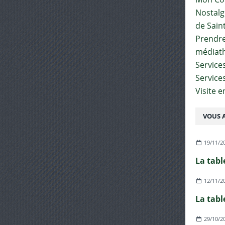
Nostalgi
de Sain
Prendre 
médiat
Services
Service
Visite 
VOUS A
19/11/2
La tabl
12/11/2
La tabl
29/10/2