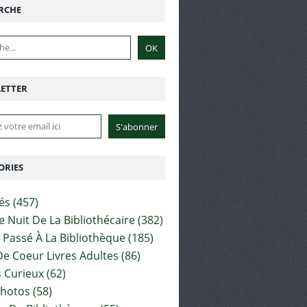
RCHE
ETTER
ORIES
tés
(457)
e Nuit De La Bibliothécaire
(382)
t Passé À La Bibliothèque
(185)
e Coeur Livres Adultes
(86)
 Curieux
(62)
Photos
(58)