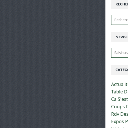
RECHE
NEWSL
CATÉG
Actuali
Table D
Ca S'es
Coups D
Rdv Des
Expos 