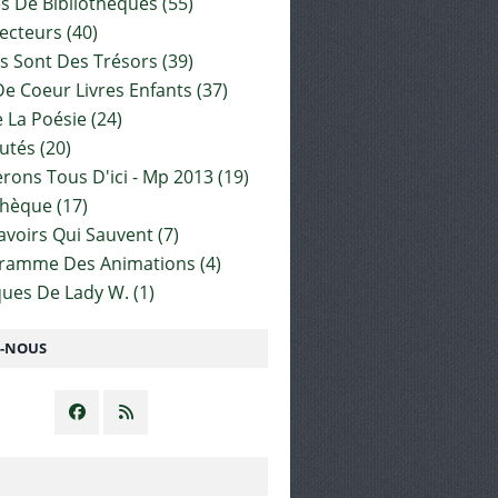
es De Bibliothèques
(55)
ecteurs
(40)
s Sont Des Trésors
(39)
e Coeur Livres Enfants
(37)
 La Poésie
(24)
utés
(20)
rons Tous D'ici - Mp 2013
(19)
thèque
(17)
Savoirs Qui Sauvent
(7)
gramme Des Animations
(4)
ues De Lady W.
(1)
Z-NOUS