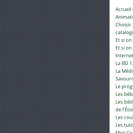
Accueil
Animat
Choisir 
catalog
Et si on
Et si on
Interne
La BD 1
La Médi
Savourn
Le pro
Les béb
Les bib
de l'Éto
Les cou
Les tut
Mon Co