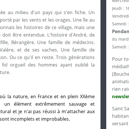
Mercredi
Jeudi : 1
ée au milieu d'un pays qui s'en fiche. Un
Vendredi
rté par les vents et les orages. Une île au
Samedi :
onnais les histoires de ce village, mais une
Pendant
e doit être entendue. L'histoire d'André, de
du mardi
-fille, Bérangère. Une famille de médecins.
Samedi :
Valère, et de ses vaches. Une famille de
on. Ou ce qu'il en reste. Trois générations
Pour tou
u fol orgueil des hommes ayant oublié la
médiath
ture.
(Bouche
animati
rien rat
e où la nature, en France et en plein XXème
newslet
me un élément extrêmement sauvage et
Saint S
tural et je n'ai pas réussi à m'attacher aux
habitant
 sont incomplets et improbables.
versant 