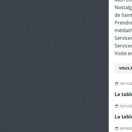
Nostalgi
de Sain
Prendre 
médiat
Services
Service
Visite 
VOUS A
19/11/2
La tabl
12/11/2
La tabl
29/10/2