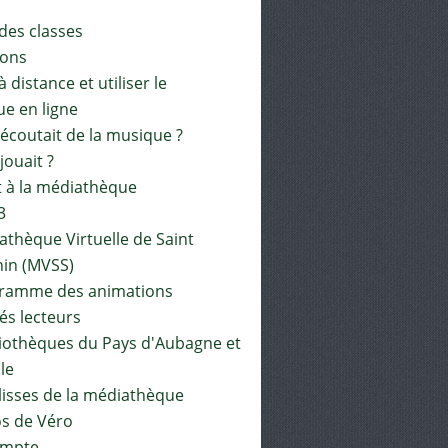
 des classes
ions
à distance et utiliser le
ue en ligne
 écoutait de la musique ?
 jouait ?
t à la médiathèque
3
athèque Virtuelle de Saint
in (MVSS)
gramme des animations
és lecteurs
liothèques du Pays d'Aubagne et
ile
lisses de la médiathèque
os de Véro
mpte