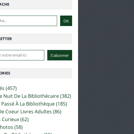
RCHE
ETTER
ORIES
tés
(457)
e Nuit De La Bibliothécaire
(382)
t Passé À La Bibliothèque
(185)
e Coeur Livres Adultes
(86)
 Curieux
(62)
Photos
(58)