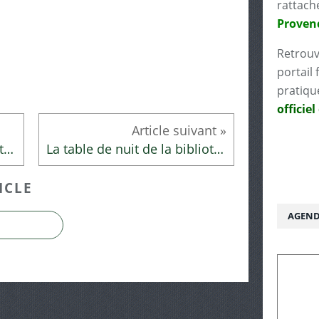
rattach
Proven
Retrouv
portail 
pratiqu
officiel
La table de nuit de la bibliothécaire
La table de nuit de la bibliothécaire
ICLE
AGEND