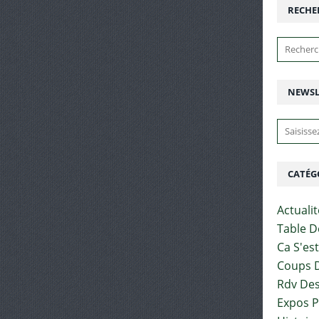
RECHE
NEWSL
CATÉG
Actuali
Table D
Ca S'es
Coups D
Rdv Des
Expos 