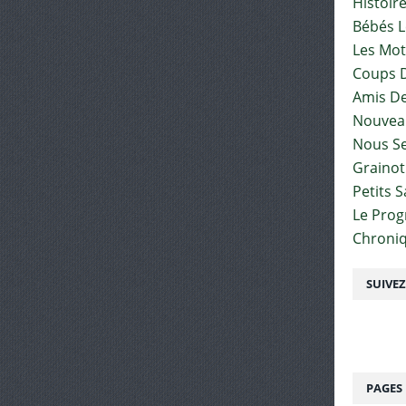
Histoir
Bébés L
Les Mot
Coups D
Amis De
Nouvea
Nous Se
Graino
Petits 
Le Pro
Chroniq
SUIVE
PAGES