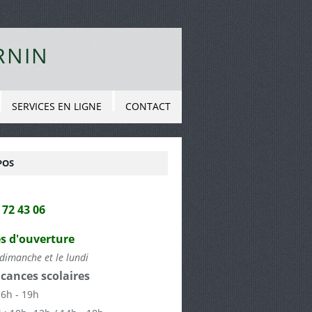
RNIN
SERVICES EN LIGNE
CONTACT
POS
2 72 43 06
s d'ouverture
dimanche et le lundi
cances scolaires
16h - 19h